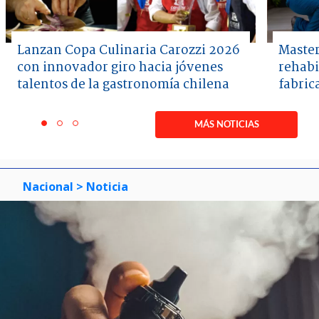
Lanzan Copa Culinaria Carozzi 2026
Master
con innovador giro hacia jóvenes
rehabi
talentos de la gastronomía chilena
fabric
Item
1
MÁS NOTICIAS
item
item
item
of
0
1
2
3
Nacional
> Noticia