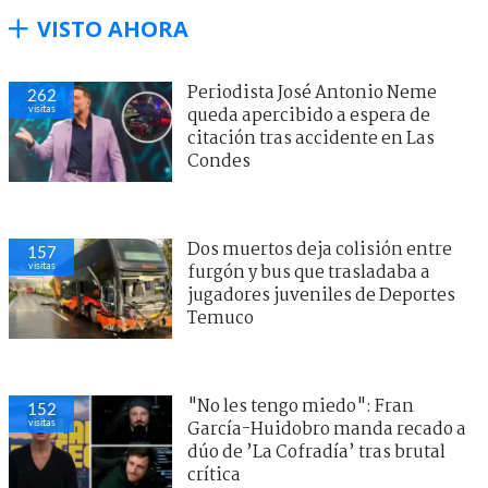
VISTO AHORA
Periodista José Antonio Neme
262
visitas
queda apercibido a espera de
citación tras accidente en Las
Condes
Dos muertos deja colisión entre
157
visitas
furgón y bus que trasladaba a
jugadores juveniles de Deportes
Temuco
"No les tengo miedo": Fran
152
visitas
García-Huidobro manda recado a
dúo de ’La Cofradía’ tras brutal
crítica