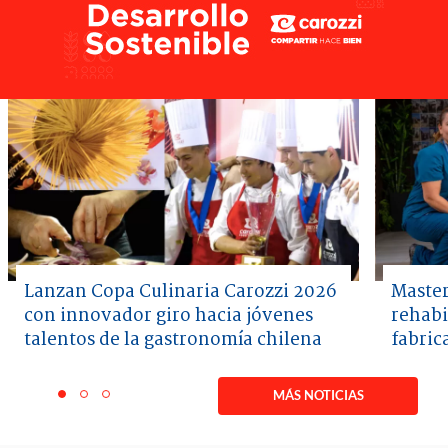
Lanzan Copa Culinaria Carozzi 2026
Master
con innovador giro hacia jóvenes
rehabi
talentos de la gastronomía chilena
fabric
Item
1
MÁS NOTICIAS
item
item
item
of
0
1
2
3