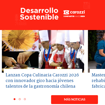
Lanzan Copa Culinaria Carozzi 2026
Master
con innovador giro hacia jóvenes
rehabi
talentos de la gastronomía chilena
fabric
Item
1
MÁS NOTICIAS
item
item
item
of