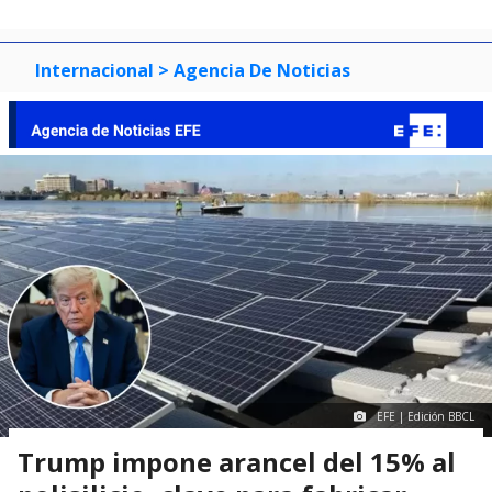
0
1
2
3
Internacional
> Agencia De Noticias
EFE | Edición BBCL
Trump impone arancel del 15% al