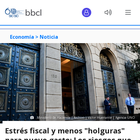
Economía >
Noticia
Ministerio de Hacienda | Archivo | Víctor Huenante | Agencia UNO
Estrés fiscal y menos "holguras"
para nuevo gasto: Los riesgos que