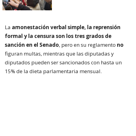
La
amonestación verbal simple, la reprensión
formal y la censura son los tres grados de
sanción en el Senado
, pero en su reglamento
no
figuran multas, mientras que las diputadas y
diputados pueden ser sancionados con hasta un
15% de la dieta parlamentaria mensual.
Más allá de las diferencias reglamentarias, el caso
también volvió a instalar el debate sobre
las
distintas lógicas que predominan en ambas
cámaras frente a episodios de tensión política
.
Mientras en la Cámara de Diputadas y Diputados
las confrontaciones suelen traducirse con mayor