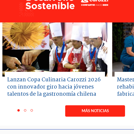
Lanzan Copa Culinaria Carozzi 2026
Master
con innovador giro hacia jóvenes
rehabi
talentos de la gastronomía chilena
fabric
Item
1
MÁS NOTICIAS
item
item
item
of
0
1
2
3