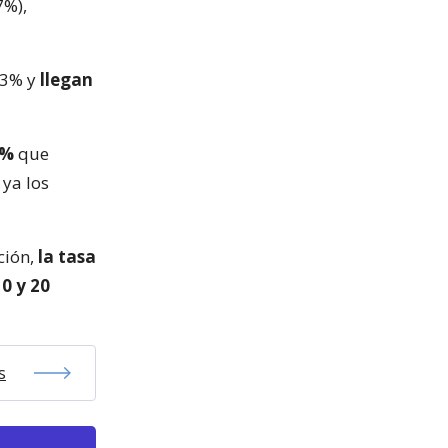
7%),
,3% y
llegan
4%
que
 ya los
ción,
la tasa
0 y 20
s