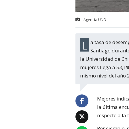
Agencia UNO
La tasa de desempleo disminuyó y la participación laboral aumentó en el Gran
Santiago durante
la Universidad de Chi
mujeres llega a 53,1%
mismo nivel del año 
Mejores indica
la última enc
respecto a la
Por ejemplo, 