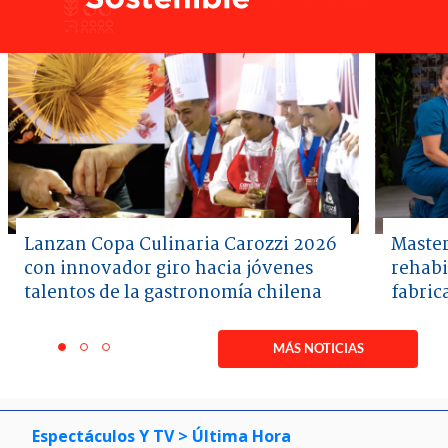
Lanzan Copa Culinaria Carozzi 2026
Master
con innovador giro hacia jóvenes
rehabi
talentos de la gastronomía chilena
fabric
Item
1
MÁS NOTICIAS
item
item
item
of
0
1
2
3
Espectáculos Y TV
> Última Hora