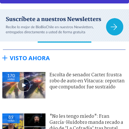
VISTO AHORA
Escolta de senador Carter frustra
170
visitas
robo de auto en Vitacura: reportan
que computador fue sustraído
"No les tengo miedo": Fran
89
visitas
García-Huidobro manda recado a
dúo de ’La Cofradía’ tras brutal