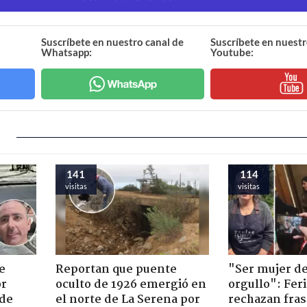
Suscríbete en nuestro canal de
Suscríbete en nuestr
Whatsapp:
Youtube:
141
114
visitas
visitas
e
Reportan que puente
"Ser mujer de
or
oculto de 1926 emergió en
orgullo": Feri
 de
el norte de La Serena por
rechazan fras