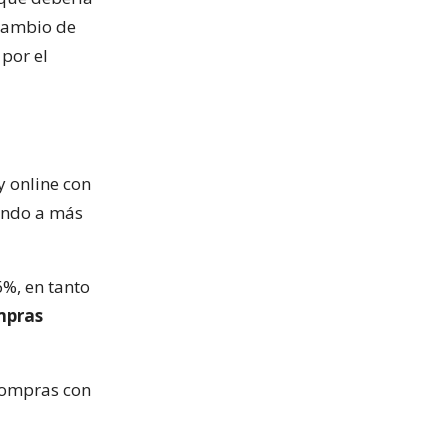
 cambio de
por el
y online con
gando a más
6%, en tanto
mpras
 compras con