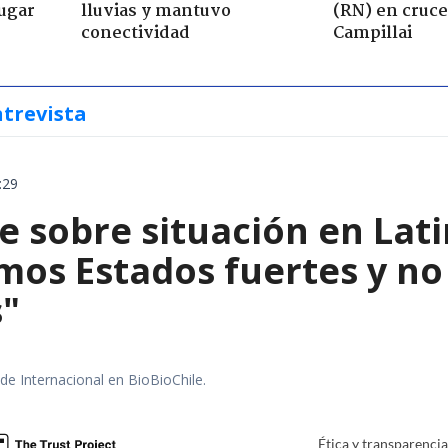
jugar
lluvias y mantuvo
(RN) en cruce
conectividad
Campillai
ntrevista
:29
e sobre situación en Lat
mos Estados fuertes y no 
s"
 de Internacional en BioBioChile.
Ética y transparenci