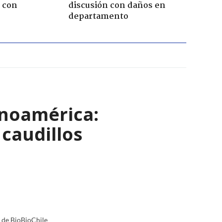
 con
discusión con daños en
departamento
inoamérica:
caudillos
a de BioBioChile