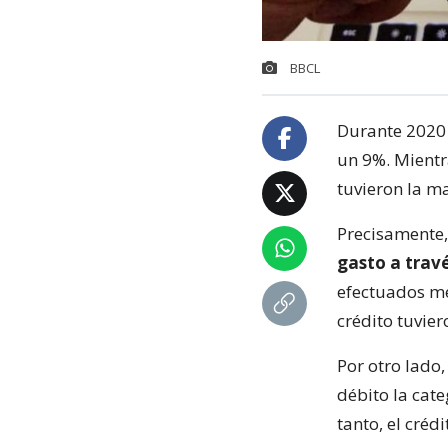
BBCL
Durante 2020 
un 9%. Mientr
tuvieron la m
Precisamente,
gasto a travé
efectuados me
crédito tuvie
Por otro lado,
débito la cat
tanto, el créd