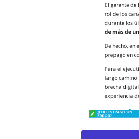
El gerente de
rol de los can
durante los ú
de más de u
De hecho, en e
prepago en co
Para el ejecu
largo camino 
brecha digital
experiencia d
¿ENCONTRASTE UN
ERROR?