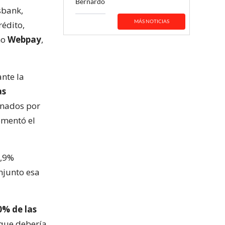
Bernardo
sbank,
MÁS NOTICIAS
rédito,
mo
Webpay
,
nte la
as
onados por
omentó el
2,9%
njunto esa
0% de las
 que debería