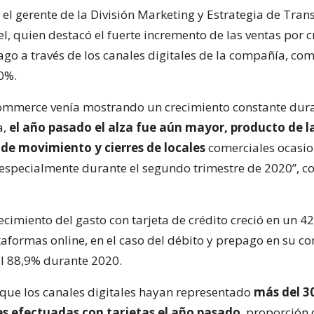
 el gerente de la División Marketing y Estrategia de Tran
, quien destacó el fuerte incremento de las ventas por c
ago a través de los canales digitales de la compañía, co
60%.
-commerce venía mostrando un crecimiento constante dura
a,
el año pasado el alza fue aún mayor, producto de l
 de movimiento y cierres de locales
comerciales ocasi
especialmente durante el segundo trimestre de 2020”, c
ecimiento del gasto con tarjeta de crédito creció en un 4
aformas online, en el caso del débito y prepago en su co
al 88,9% durante 2020.
que los canales digitales hayan representado
más del 3
es efectuadas con tarjetas el año pasado
, proporción