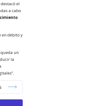
 destacó el
vadas a cabo
ecimiento
e en débito y
a queda un
ducir la
a
itales”.
s