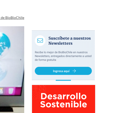
a de BioBioChile