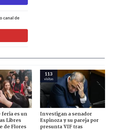
o canal de
113
visitas
 feria es un
Investigan a senador
as Libres
Espinoza y su pareja por
e de Flores
presunta VIF tras