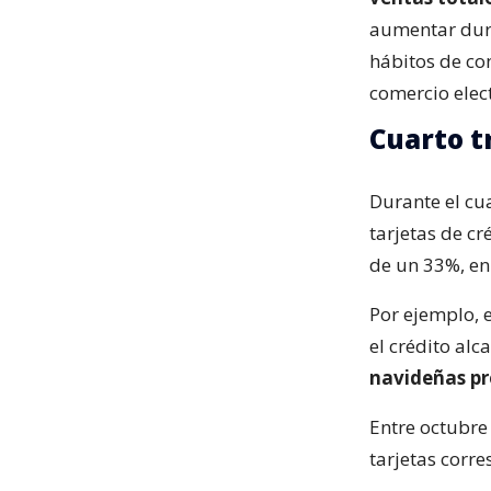
aumentar dura
hábitos de co
comercio elec
Cuarto t
Durante el cua
tarjetas de c
de un 33%, en
Por ejemplo, e
el crédito al
navideñas pr
Entre octubre
tarjetas corr