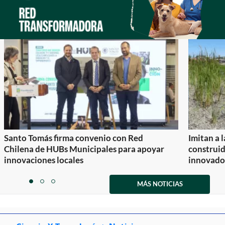
Santo Tomás firma convenio con Red
Imitan a 
Chilena de HUBs Municipales para apoyar
construi
innovaciones locales
innovador
Item
1
MÁS NOTICIAS
item
item
item
of
0
1
2
3