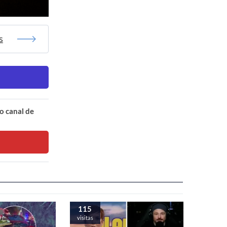
s
o canal de
115
visitas