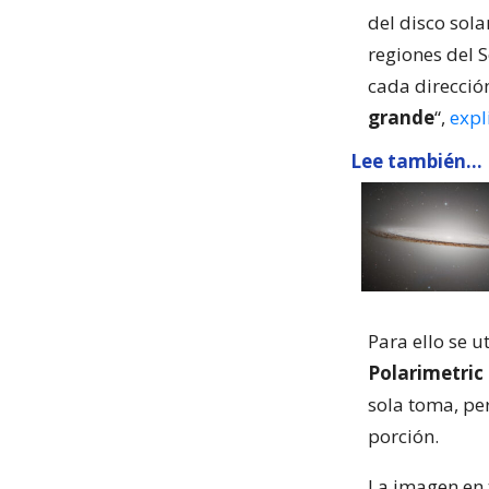
del disco sola
regiones del 
cada direcció
grande
“,
expl
Lee también...
Para ello se u
Polarimetric
sola toma, pe
porción.
La imagen en 