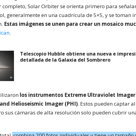
r completo, Solar Orbiter se orienta primero para señalar
Sol, generalmente en una cuadrícula de 5×5, y se toman 
n.
Estas imágenes se unen para crear un mosaico mu
ican
.
Telescopio Hubble obtiene una nueva e impresi
detallada de la Galaxia del Sombrero
tilizaron
los instrumentos Extreme Ultraviolet Imager (
 and Helioseismic Imager (PHI)
. Estos pueden captar al
ro sus cámaras de alta resolución solo pueden cubrir u
total
combina 200 fotos individuales y tiene un tamaño 