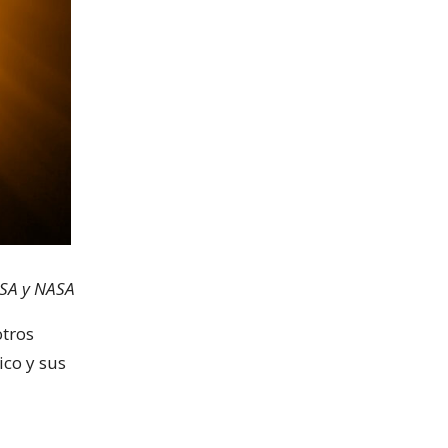
ESA y NASA
otros
co y sus