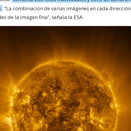
s
. “La combinación de varias imágenes en cada dirección
idez de la imagen fina”, señala la ESA.