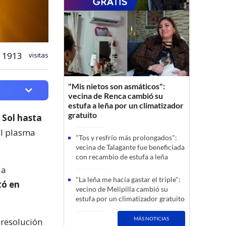
1913
visitas
"Mis nietos son asmáticos":
vecina de Renca cambió su
estufa a leña por un climatizador
gratuito
 Sol hasta
el plasma
"Tos y resfrío más prolongados":
vecina de Talagante fue beneficiada
con recambio de estufa a leña
la
"La leña me hacía gastar el triple":
tó en
vecino de Melipilla cambió su
estufa por un climatizador gratuito
MÁS NOTICIAS
 resolución