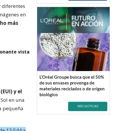
 diferentes
imágenes en
cho más
onante vista
L’Oréal Groupe busca que el 50%
de sus envases provenga de
materiales reciclados o de origen
EUI) y el
biológico
 Sol en una
MÁS NOTICIAS
na pequeña
de 12.544 x