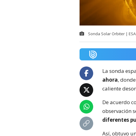
Sonda Solar Orbiter | ESA
La sonda espa
ahora
, donde
caliente des
De acuerdo c
observación s
diferentes pu
Así, obtuvo u