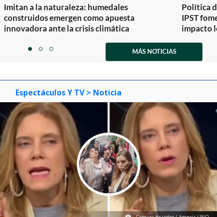
Imitan a la naturaleza: humedales
Política 
construidos emergen como apuesta
IPST fom
innovadora ante la crisis climática
impacto l
Item
1
MÁS NOTICIAS
item
item
item
of
0
1
2
3
Espectáculos Y TV
> Noticia