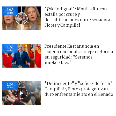
"¡Me indigna!": Mónica Rincón
163
visitas
estalla por cruce y
descalificaciones entre senadoras
Flores y Campillai
Presidente Kast anuncia en
126
visitas
cadena nacional su megarreforma
en seguridad: "Seremos
implacables"
"Delincuente" y "señora de feria":
104
visitas
Campillai y Flores protagonizan
duro enfrentamiento en el Senado