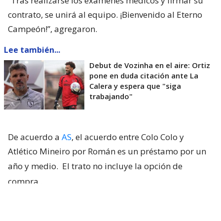
“Tras realizarse los exámenes médicos y firmar su
contrato, se unirá al equipo. ¡Bienvenido al Eterno
Campeón!”, agregaron.
Lee también...
Debut de Vozinha en el aire: Ortiz
pone en duda citación ante La
Calera y espera que "siga
trabajando"
De acuerdo a
AS
, el acuerdo entre Colo Colo y
Atlético Mineiro por Román es un préstamo por un
año y medio.
El trato no incluye la opción de
compra
.
El zaguero de 20 años es el segundo refuerzo del
‘Cacique’, que ya había remecido el mercado con el