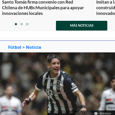
Santo Tomás firma convenio con Red
Imitan a 
Chilena de HUBs Municipales para apoyar
construi
innovaciones locales
innovador
Item
1
MÁS NOTICIAS
item
item
item
of
0
1
2
3
Fútbol
> Noticia
@Atletico