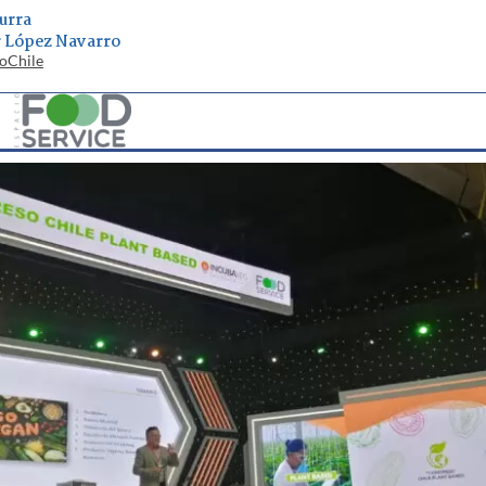
urra
r López Navarro
ioChile