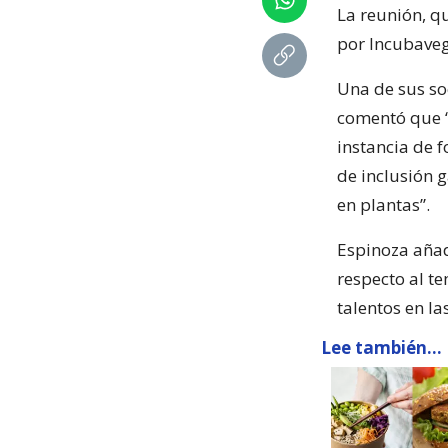
La reunión, q
por Incubaveg
Una de sus so
comentó que “
instancia de 
de inclusión 
en plantas”.
Espinoza añad
respecto al te
talentos en la
Lee también...