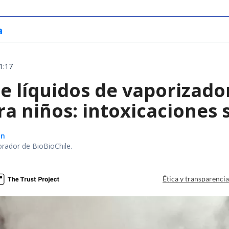
a
1:17
e líquidos de vaporizado
ra niños: intoxicaciones
ón
orador de BioBioChile.
Ética y transparenci