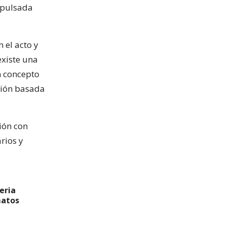
mpulsada
n el acto y
xiste una
n concepto
ción basada
ión con
rios y
eria
matos