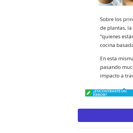
Sobre los prin
de plantas, l
“quienes están
cocina basada
En esta misma
pasando mucho
impacto a trav
¿ENCONTRASTE UN
ERROR?