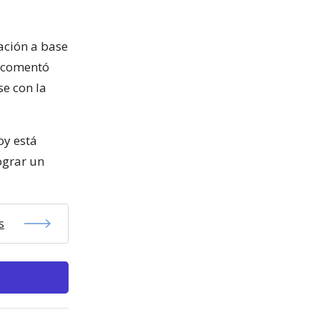
tación a base
, comentó
se con la
oy está
ograr un
s