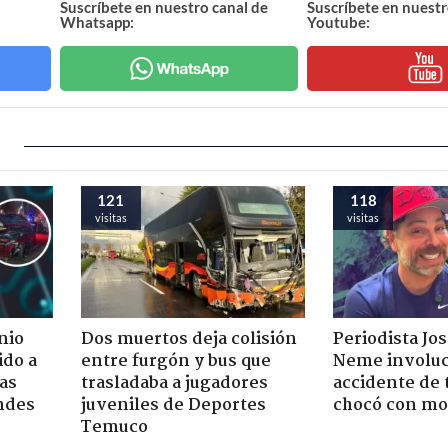
Suscríbete en nuestro canal de
Suscríbete en nuestr
Whatsapp:
Youtube:
121
118
visitas
visitas
nio
Dos muertos deja colisión
Periodista Jo
ido a
entre furgón y bus que
Neme involuc
ras
trasladaba a jugadores
accidente de 
ndes
juveniles de Deportes
chocó con mot
Temuco