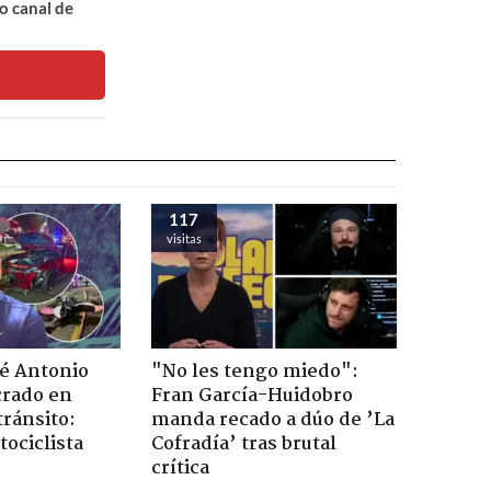
o canal de
117
visitas
sé Antonio
"No les tengo miedo":
rado en
Fran García-Huidobro
tránsito:
manda recado a dúo de ’La
ociclista
Cofradía’ tras brutal
crítica