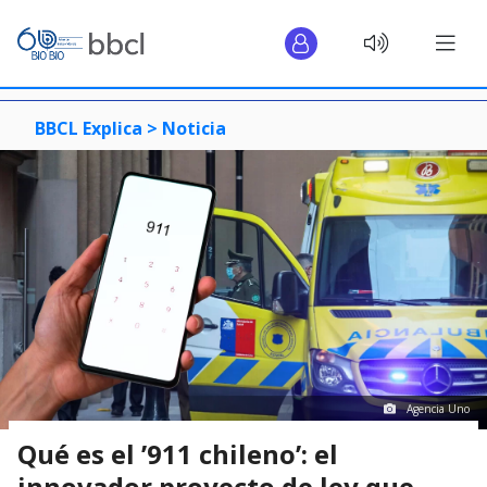
BBCL Explica >
Noticia
Agencia Uno
Qué es el ’911 chileno’: el
innovador proyecto de ley que