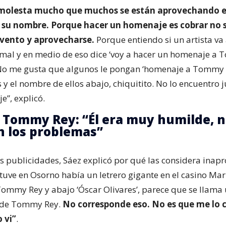
 molesta mucho que muchos se están aprovechando e
u nombre. Porque hacer un homenaje es cobrar no 
 evento y aprovecharse.
Porque entiendo si un artista va
mal y en medio de eso dice ‘voy a hacer un homenaje a 
 No me gusta que algunos le pongan ‘homenaje a Tommy 
 y el nombre de ellos abajo, chiquitito. No lo encuentro j
e”, explicó.
 Tommy Rey: “Él era muy humilde, n
 los problemas”
s publicidades, Sáez explicó por qué las considera inap
tuve en Osorno había un letrero gigante en el casino Mari
Tommy Rey y abajo ‘Óscar Olivares’, parece que se llama
e de Tommy Rey.
No corresponde eso. No es que me lo 
o vi”
.