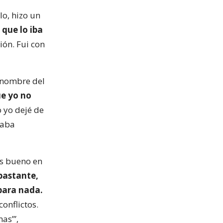
o, hizo un
 que lo iba
ión. Fui con
 nombre del
ue yo no
 yo dejé de
taba
es bueno en
bastante,
para nada.
onflictos.
as’”,