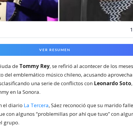
1
VER RESUMEN
 viuda de
Tommy Rey
, se refirió al acontecer de los mese
nto del emblemático músico chileno, acusando aprovech
sclasificando una serie de conflictos con
Leonardo Soto
my en la Sonora.
 el diario
La Tercera
, Sáez reconoció que su marido falle
que con algunos “problemillas por ahí que tuvo” con algu
el grupo.