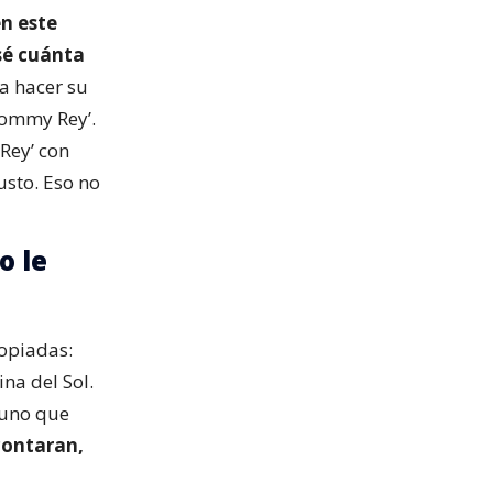
n este
sé cuánta
 a hacer su
Tommy Rey’.
Rey’ con
usto. Eso no
o le
ropiadas:
na del Sol.
 uno que
contaran,