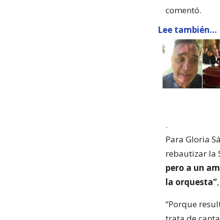
comentó.
Lee también...
.
Para Gloria Sá
rebautizar la
pero a un am
la orquesta”
“Porque resul
trata de canta