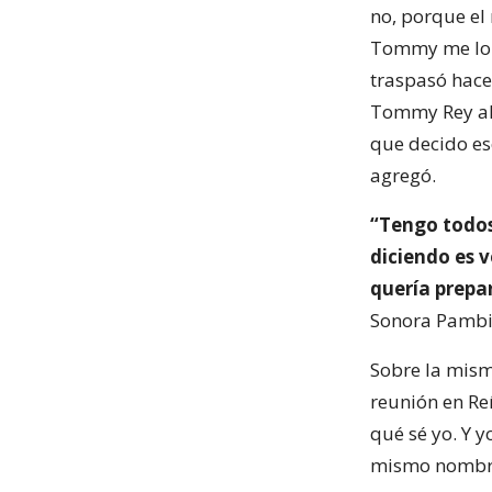
no, porque el
Tommy me lo d
traspasó hace
Tommy Rey alg
que decido eso
agregó.
“Tengo todos
diciendo es 
quería prepa
Sonora Pambic
Sobre la mism
reunión en Reñ
qué sé yo. Y y
mismo nombr