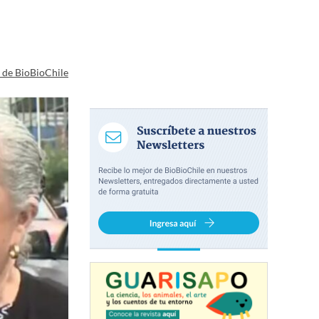
a de BioBioChile