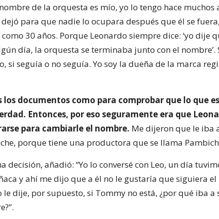
 nombre de la orquesta es mío, yo lo tengo hace muchos 
ejó para que nadie lo ocupara después que él se fuera,
 como 30 años. Porque Leonardo siempre dice: ‘yo dije qu
ún día, la orquesta se terminaba junto con el nombre’. 
, si seguía o no seguía. Yo soy la dueña de la marca regi
 los documentos como para comprobar que lo que e
verdad. Entonces, por eso seguramente era que Leon
rarse para cambiarle el nombre.
Me dijeron que le iba 
he, porque tiene una productora que se llama Pambiche”
a decisión, añadió: “Yo lo conversé con Leo, un día tuvi
aca y ahí me dijo que a él no le gustaría que siguiera e
o le dije, por supuesto, si Tommy no está, ¿por qué iba a 
e?”.