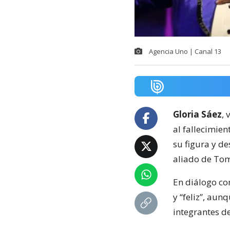
Agencia Uno | Canal 13
Gloria Sáez
,
al fallecimie
su figura y de
aliado de Tom
En diálogo con
y “feliz”, aun
integrantes d