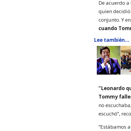
De acuerdo a s
quien decidió
conjunto. Y en
cuando Tomm
Lee también...
“Leonardo qu
Tommy falle
no escuchaba,
escuchó”, rec
“Estábamos al