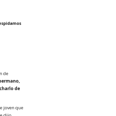
despidamos
ón de
 hermano,
charlo de
te joven que
e dijo