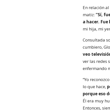
En relación a
matiz:
“Sí, f
a hacer. Fue
mi hija, mi ye
Consultada so
cumbiero, Glo
veo televisió
ver las redes
enfermando m
“Yo reconozco
lo que hace,
p
porque eso d
Él era muy hu
Entonces, siem