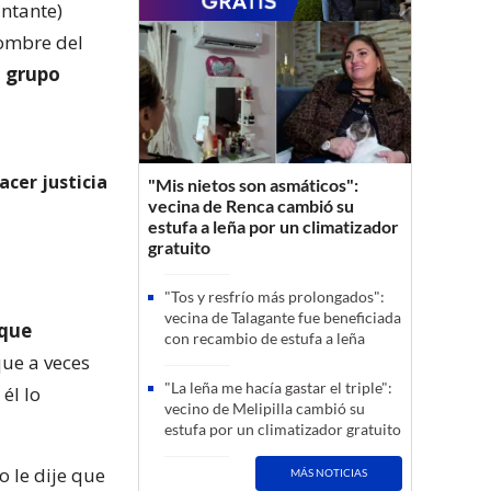
antante)
nombre del
l grupo
cer justicia
"Mis nietos son asmáticos":
vecina de Renca cambió su
estufa a leña por un climatizador
gratuito
"Tos y resfrío más prolongados":
vecina de Talagante fue beneficiada
 que
con recambio de estufa a leña
ue a veces
"La leña me hacía gastar el triple":
él lo
vecino de Melipilla cambió su
estufa por un climatizador gratuito
 le dije que
MÁS NOTICIAS