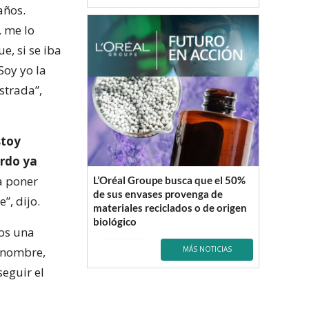
años.
 me lo
e, si se iba
Soy yo la
strada”,
stoy
ardo ya
a poner
L’Oréal Groupe busca que el 50%
de sus envases provenga de
, dijo.
materiales reciclados o de origen
biológico
mos una
l nombre,
MÁS NOTICIAS
seguir el