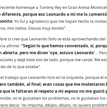
l reciente homenaje a Tommy Rey en Gran Arena Monticell
ue diferente, porque eso Leonardo a mí me lo comentó
 bonito
. Yo fui y agradezco que me hayan hecho la invitac
rno, mis nietos. Estuvo muy bonito”.
bre si cree que Leonardo Soto se está aprovechando del
ria afirmó:
“Según lo que hemos conversado, sí, porq
n abierta, pero me dicen ‘oye, estuvo Leonardo’
… Pero
 sociales y dejé todo eso de lado, porque me cansé. Me es
ás de lo que estaba”.
 el trabajo que Leonardo hizo en la orquesta, porque él 
ero también, al final, eran cosas que me molestaron 
e que le faltaran el respeto a mi esposo no me gustó 
milde, no le gustaban los problemas, no le gustaban los c
pre decía: ‘no importa, déjalo, déjalo, no quiero problem