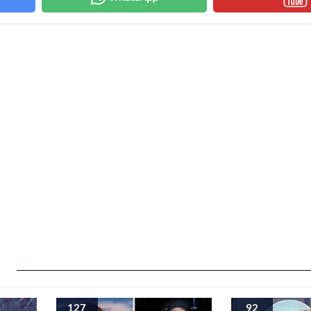
127
92