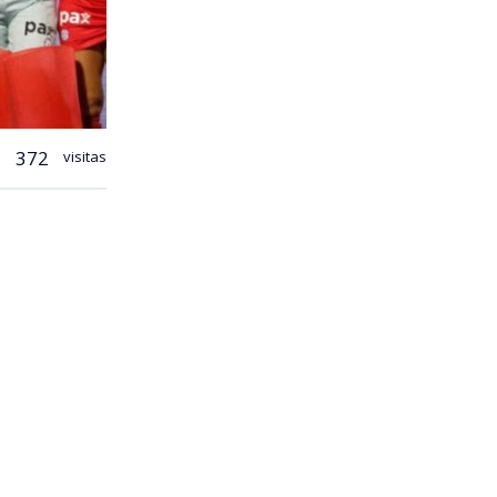
372
visitas
u debut en
utará entre
ección
 en el
ces por el