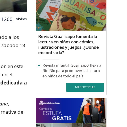
1260
visitas
Revista Guarisapo fomenta la
do a los
lectura en niños con cómics,
l sábado 18
ilustraciones y juegos: ¿Dónde
encontrarla?
Revista infantil ’Guarisapo’ llega a
ión en este
Bío Bío para promover la lectura
 en el
en niños de todo el país
 dedicada a
MÁS NOTICIAS
cana
,
rnativa de