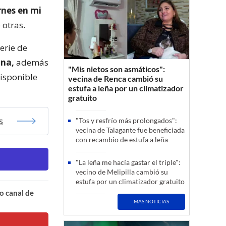
rnes en mi
 otras.
erie de
ina,
además
"Mis nietos son asmáticos":
disponible
vecina de Renca cambió su
estufa a leña por un climatizador
gratuito
s
"Tos y resfrío más prolongados":
vecina de Talagante fue beneficiada
con recambio de estufa a leña
"La leña me hacía gastar el triple":
vecino de Melipilla cambió su
estufa por un climatizador gratuito
o canal de
MÁS NOTICIAS