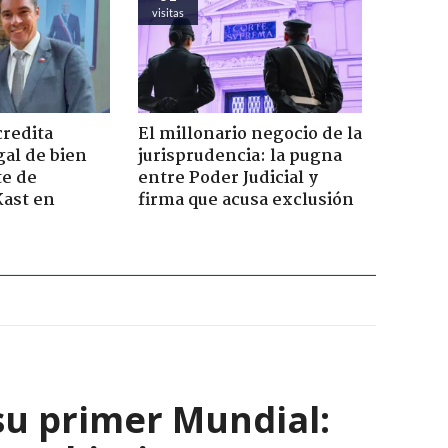
visitas
credita
El millonario negocio de la
gal de bien
jurisprudencia: la pugna
te de
entre Poder Judicial y
Kast en
firma que acusa exclusión
su primer Mundial: