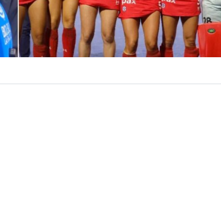
VER RESUMEN
á por terminar. La próxima semana,
Las Diablas
harán s
e Hockey Césped Femenino 2026
, certamen que se disp
de agosto en Países Bajos y Bélgica.
arcará la
segunda participación consecutiva
de la sel
 cita planetaria, luego del histórico 13° lugar conseguido
íses Bajos-España 2022, donde el equipo, dirigido enton