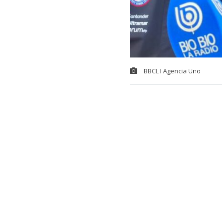
BBCL I Agencia Uno
La espera est
el
Mundial d
el 15 y el 30 
Este evento m
chilena en una
Mundial de Pa