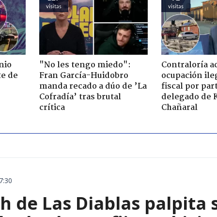
visitas
visitas
nio
"No les tengo miedo":
Contraloría a
te de
Fran García-Huidobro
ocupación ile
manda recado a dúo de ’La
fiscal por par
Cofradía’ tras brutal
delegado de 
crítica
Chañaral
7:30
 de Las Diablas palpita 