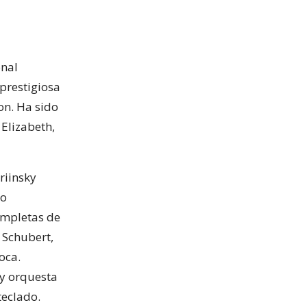
onal
 prestigiosa
on. Ha sido
Elizabeth,
riinsky
yo
ompletas de
 Schubert,
oca.
 y orquesta
teclado.