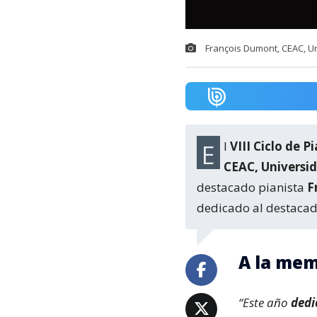
François Dumont, CEAC, Un
El
VIII Ciclo de P
CEAC, Universid
destacado pianista
F
dedicado al destacad
A la mem
“Este año
dedi