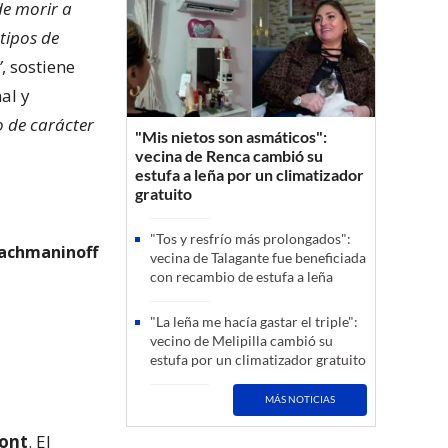
de morir a
tipos de
”
, sostiene
al y
o de carácter
"Mis nietos son asmáticos":
vecina de Renca cambió su
estufa a leña por un climatizador
gratuito
"Tos y resfrío más prolongados":
Rachmaninoff
vecina de Talagante fue beneficiada
con recambio de estufa a leña
"La leña me hacía gastar el triple":
vecino de Melipilla cambió su
estufa por un climatizador gratuito
MÁS NOTICIAS
ont
. El