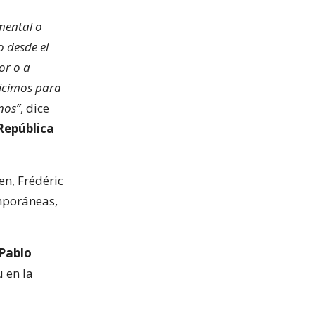
mental o
o desde el
or o a
hicimos para
nos”
, dice
República
en, Frédéric
mporáneas,
 Pablo
 en la