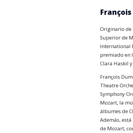
Françoi
Originario de
Superior de Mú
International
premiado en l
Clara Haskil y
François Dumo
Theatre Orche
Symphony Orch
Mozart, la mú
álbumes de Ch
Además, está 
de Mozart, co