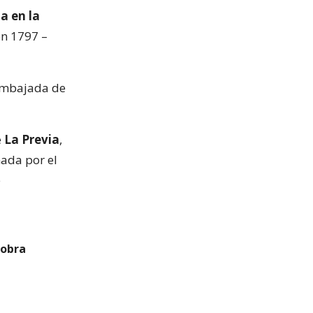
a en la
en 1797 –
 Embajada de
e
La Previa
,
nada por el
e
 obra