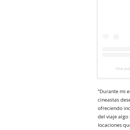
Una pub
“Durante mi es
cineastas des
ofreciendo inc
del viaje alg
locaciones que