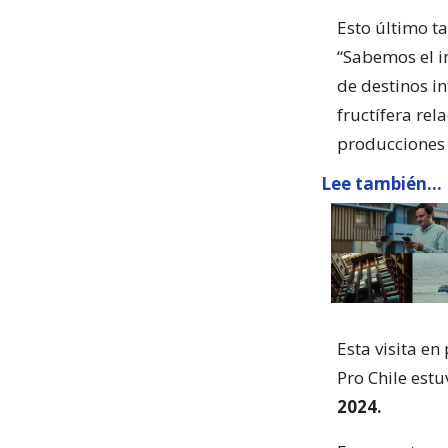
Esto último t
“Sabemos el i
de destinos in
fructífera re
producciones 
Lee también...
Esta visita e
Pro Chile est
2024.