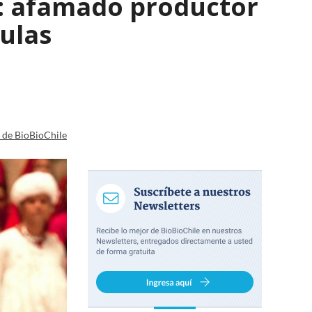
le: afamado productor
culas
a de BioBioChile