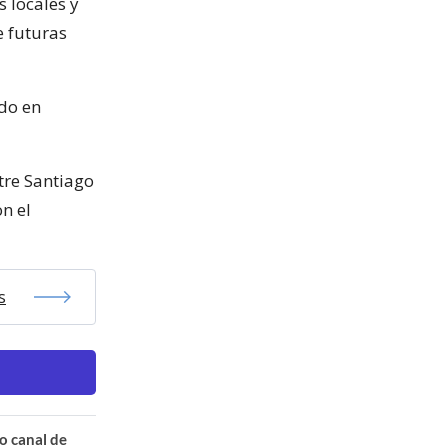
 locales y
e futuras
ido en
tre Santiago
n el
s
o canal de