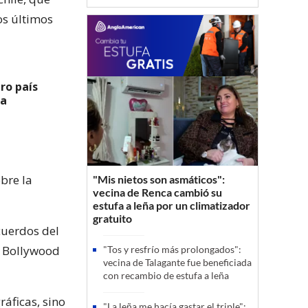
os últimos
ro país
ia
bre la
"Mis nietos son asmáticos":
vecina de Renca cambió su
estufa a leña por un climatizador
gratuito
ecuerdos del
er Bollywood
"Tos y resfrío más prolongados":
vecina de Talagante fue beneficiada
con recambio de estufa a leña
áficas, sino
"La leña me hacía gastar el triple":