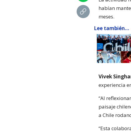
habían manten
meses.
Lee también...
Vivek Singha
experiencia e
“Al reflexiona
paisaje chilen
a Chile rodan
“Esta colabor