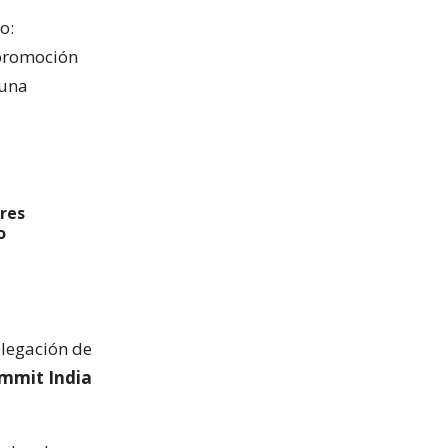
o:
 promoción
 una
res
o
elegación de
ummit India