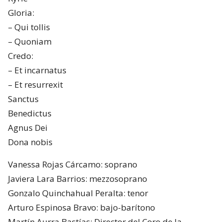
Gloria:
– Qui tollis
– Quoniam
Credo:
– Et incarnatus
– Et resurrexit
Sanctus
Benedictus
Agnus Dei
Dona nobis
Vanessa Rojas Cárcamo: soprano
Javiera Lara Barrios: mezzosoprano
Gonzalo Quinchahual Peralta: tenor
Arturo Espinosa Bravo: bajo-barítono
Martín Aurra Bastías: Director del Coro de la