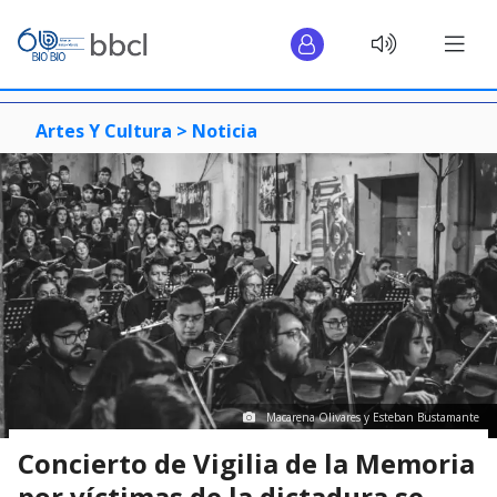
Artes Y Cultura >
Noticia
Macarena Olivares y Esteban Bustamante
Concierto de Vigilia de la Memoria
por víctimas de la dictadura se