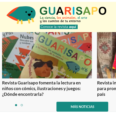
Revista Guarisapo fomenta la lectura en
Revista in
niños con cómics, ilustraciones y juegos:
para prom
¿Dónde encontrarla?
país
Item
1
MÁS NOTICIAS
item
item
of
0
1