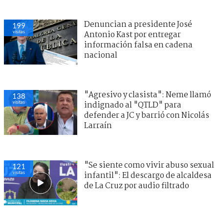
Denuncian a presidente José
199
visitas
Antonio Kast por entregar
información falsa en cadena
nacional
"Agresivo y clasista": Neme llamó
138
visitas
indignado al "QTLD" para
defender a JC y barrió con Nicolás
Larraín
"Se siente como vivir abuso sexual
121
visitas
infantil": El descargo de alcaldesa
de La Cruz por audio filtrado