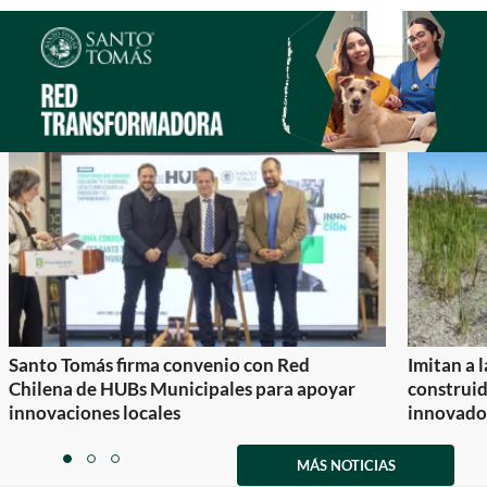
2
Santo Tomás firma convenio con Red
Imitan a 
Chilena de HUBs Municipales para apoyar
construi
innovaciones locales
innovador
Item
1
MÁS NOTICIAS
item
item
item