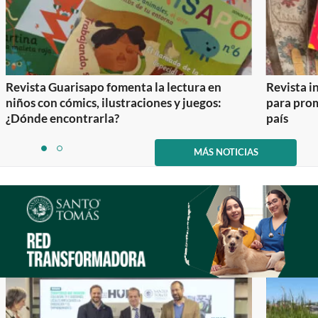
Revista Guarisapo fomenta la lectura en
Revista in
niños con cómics, ilustraciones y juegos:
para prom
¿Dónde encontrarla?
país
Item
1
MÁS NOTICIAS
item
item
of
0
1
2