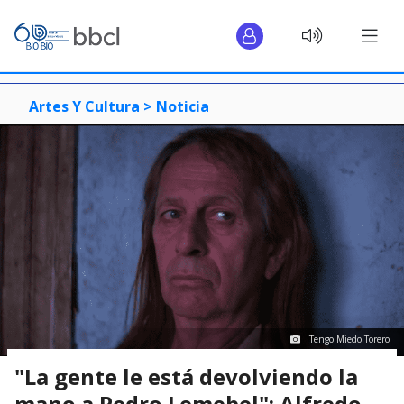
Artes Y Cultura >
Noticia
Tengo Miedo Torero
"La gente le está devolviendo la
mano a Pedro Lemebel": Alfredo