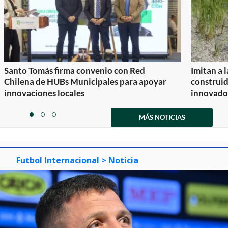
Santo Tomás firma convenio con Red
Imitan a 
Chilena de HUBs Municipales para apoyar
construi
innovaciones locales
innovador
Item
1
MÁS NOTICIAS
item
item
item
of
0
1
2
3
Futbol Internacional
> Noticia