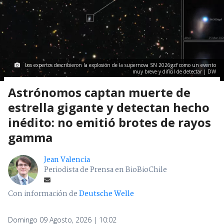
Los expertos describieron la explosión de la supernova SN 2026gzf como un evento
muy breve y difícil de detectar | DW
Astrónomos captan muerte de
estrella gigante y detectan hecho
inédito: no emitió brotes de rayos
gamma
Jean Valencia
Periodista de Prensa en BioBioChile
Con información de
Deutsche Welle
Domingo 09 Agosto, 2026 | 10:02