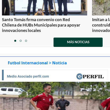
Santo Tomás firma convenio con Red
Imitan a 
Chilena de HUBs Municipales para apoyar
construi
innovaciones locales
innovador
Item
1
MÁS NOTICIAS
item
item
item
of
0
1
2
3
Futbol Internacional
> Noticia