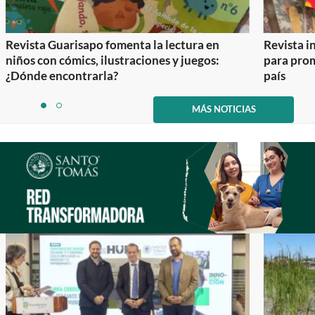
Revista Guarisapo fomenta la lectura en
Revista in
niños con cómics, ilustraciones y juegos:
para prom
¿Dónde encontrarla?
país
Item
1
MÁS NOTICIAS
item
item
of
0
1
2