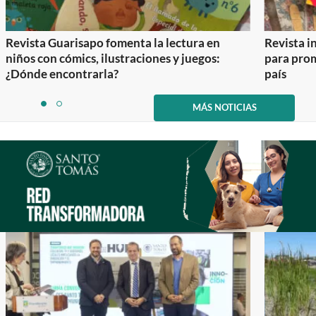
Revista Guarisapo fomenta la lectura en
Revista in
niños con cómics, ilustraciones y juegos:
para prom
¿Dónde encontrarla?
país
Item
1
MÁS NOTICIAS
item
item
of
0
1
2