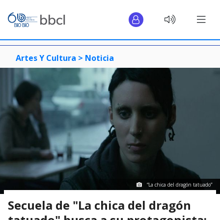
Artes Y Cultura >
Noticia
“La chica del dragón tatuado”
Secuela de "La chica del dragón
tatuado" busca a su protagonista: