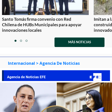
Santo Tomás firma convenio con Red
Imitan a 
Chilena de HUBs Municipales para apoyar
construi
innovaciones locales
innovador
Item
1
MÁS NOTICIAS
item
item
item
of
0
1
2
3
Internacional
> Agencia De Noticias