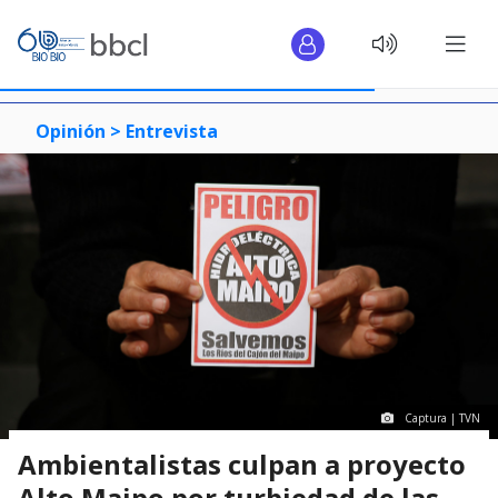
Opinión >
Entrevista
Captura | TVN
Ambientalistas culpan a proyecto
Alto Maipo por turbiedad de las