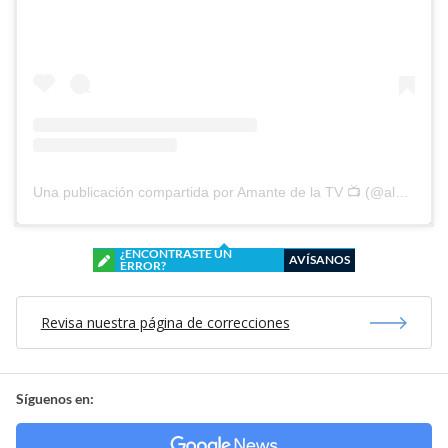
Una publicación compartida por Amante de la TV 📺 (@alguien_te_observa)
¿ENCONTRASTE UN
AVÍSANOS
ERROR?
Revisa nuestra página de correcciones
Síguenos en: