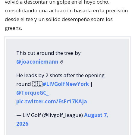
volvió a descontar un golpe en el hoyo ocho,
consolidando una actuación basada en la precisión
desde el tee y un sólido desempeño sobre los
greens.
This cut around the tree by
@joaconiemann
🤌
He leads by 2 shots after the opening
round 🇨🇱
#LIVGolfNewYork
|
@TorqueGC_
pic.twitter.com/EsFr17KAja
— LIV Golf (@livgolf_league)
August 7,
2026