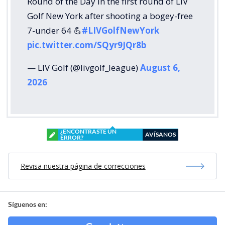
Round of the Day in the first round of LIV
Golf New York after shooting a bogey-free
7-under 64 💪
#LIVGolfNewYork
pic.twitter.com/SQyr9JQr8b
— LIV Golf (@livgolf_league)
August 6,
2026
¿ENCONTRASTE UN
AVÍSANOS
ERROR?
Revisa nuestra página de correcciones
Síguenos en: