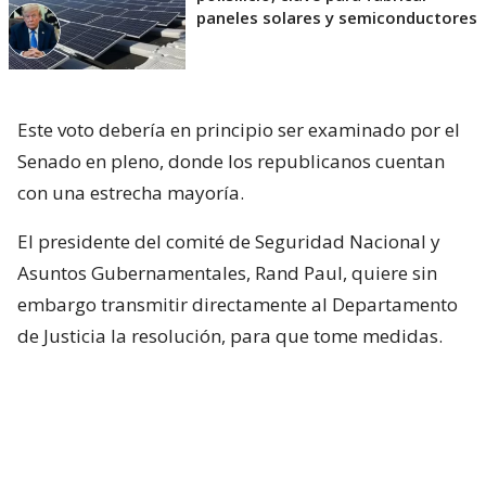
paneles solares y semiconductores
Este voto debería en principio ser examinado por el
Senado en pleno, donde los republicanos cuentan
con una estrecha mayoría.
El presidente del comité de Seguridad Nacional y
Asuntos Gubernamentales, Rand Paul, quiere sin
embargo transmitir directamente al Departamento
de Justicia la resolución, para que tome medidas.
Una condena por desacato ante el
Congreso puede
llevar a la cárcel al acusado,
como ya pasó en
años recientes con dos consejeros cercanos al
presidente Donald Trump, Pete Navarro y Steve