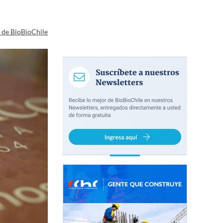
a de BioBioChile