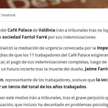
 | Facebook
 del
Café Palace
de
Valdivia
irán a tribunales tras no lo
la
sociedad Farriol Farré
por sus indemnizaciones.
finalizó la mediación de urgencia convocada por la
Inspe
días de que los 11 trabajadores del Café Palace exigiera
cal, el pago de sus indemnizaciones completas, luego de
un futuro incierto tras la muerte del dueño,
Jaime Farri
án
, representante de los trabajadores, sostuvo que
la so
 un tercio del total de los años trabajados
.
r este motivo irán a tribunales, tras el grave perjuicio 
tuación, que incluso ha decantado en problemas psicológ