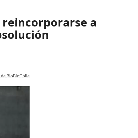
 reincorporarse a
bsolución
a de BioBioChile