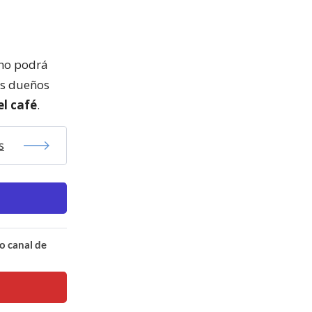
 no podrá
os dueños
l café
.
s
o canal de