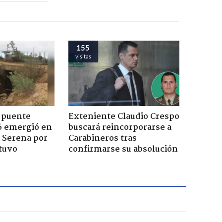
155
visitas
 puente
Exteniente Claudio Crespo
6 emergió en
buscará reincorporarse a
a Serena por
Carabineros tras
tuvo
confirmarse su absolución