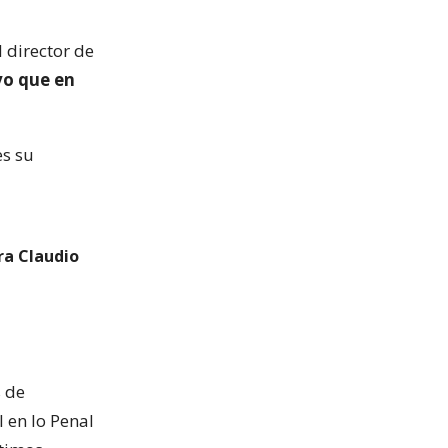
 director de
vo que en
es su
ra Claudio
s de
l en lo Penal