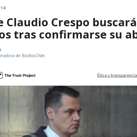
:14
e Claudio Crespo buscará
os tras confirmarse su a
s
oradora de BioBioChile.
Ética y transparenci