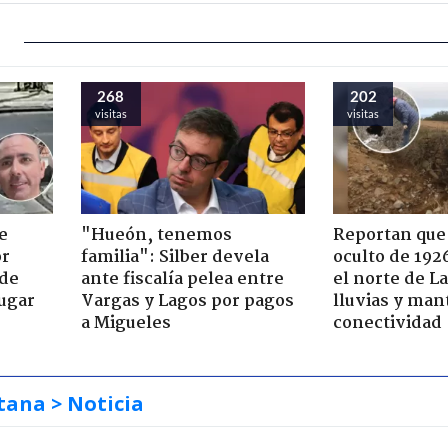
268
202
visitas
visitas
e
"Hueón, tenemos
Reportan que
or
familia": Silber devela
oculto de 192
 de
ante fiscalía pelea entre
el norte de L
jugar
Vargas y Lagos por pagos
lluvias y man
a Migueles
conectividad
tana
> Noticia