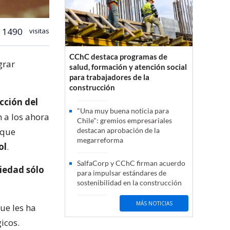
1490
visitas
CChC destaca programas de
grar
salud, formación y atención social
para trabajadores de la
construcción
cción del
"Una muy buena noticia para
n a los ahora
Chile": gremios empresariales
 que
destacan aprobación de la
megarreforma
ol
.
SalfaCorp y CChC firman acuerdo
ciedad sólo
para impulsar estándares de
sostenibilidad en la construcción
MÁS NOTICIAS
que les ha
icos.