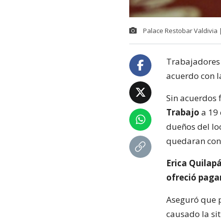
Palace Restobar Valdivia
Trabajadores
acuerdo con 
Sin acuerdos 
Trabajo
a 19 
dueños del lo
quedaran con 
Erica Quilap
ofreció pagar
Aseguró que po
causado la si