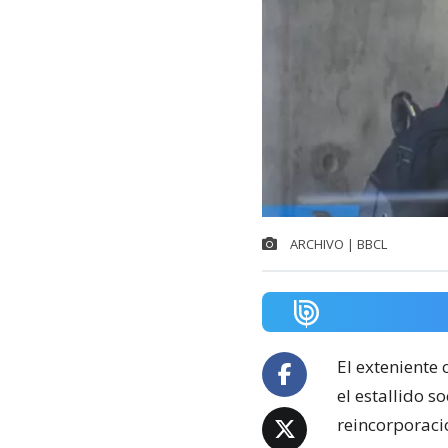
ARCHIVO | BBCL
El exteniente
el estallido s
reincorporació