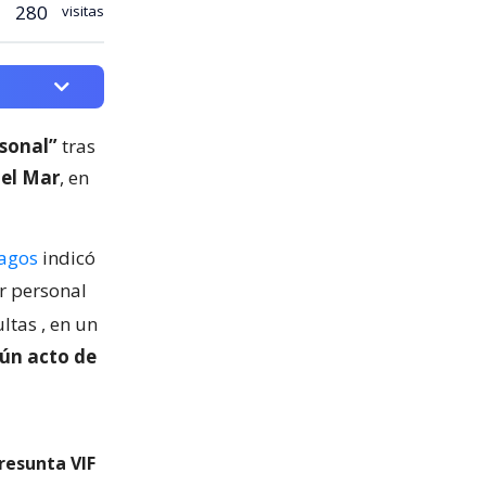
280
visitas
rsonal”
tras
del Mar
, en
Lagos
indicó
r personal
ultas
, en un
gún acto de
resunta VIF