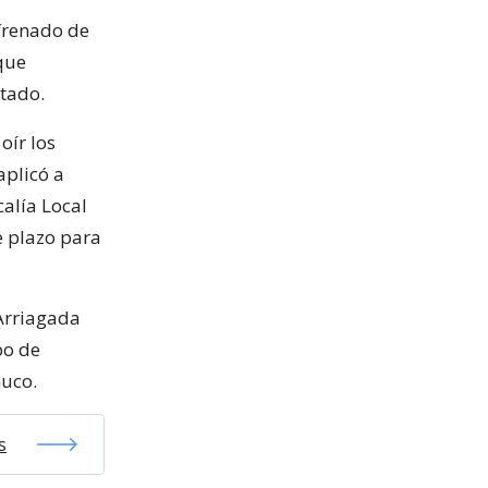
frenado de
que
ntado.
oír los
aplicó a
alía Local
e plazo para
 Arriagada
po de
muco.
s