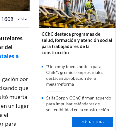
1608
visitas
CChC destaca programas de
autelares
salud, formación y atención social
para trabajadores de la
r del
construcción
atales a
"Una muy buena noticia para
Chile": gremios empresariales
stigación por
destacan aprobación de la
megarreforma
ecisando que
ultó muerta
SalfaCorp y CChC firman acuerdo
para impulsar estándares de
 en un lugar
sostenibilidad en la construcción
a el
MÁS NOTICIAS
ar para