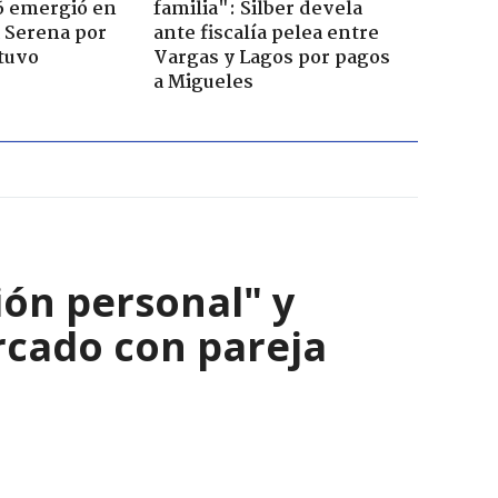
6 emergió en
familia": Silber devela
a Serena por
ante fiscalía pelea entre
tuvo
Vargas y Lagos por pagos
a Migueles
ión personal" y
ercado con pareja