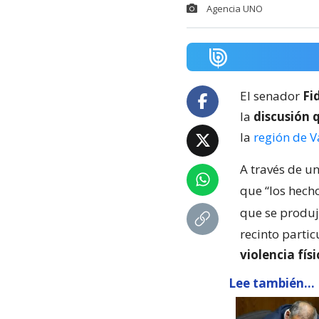
Agencia UNO
El senador
Fi
la
discusión 
la
región de V
A través de un
que “los hech
que se produj
recinto parti
violencia físi
Lee también...