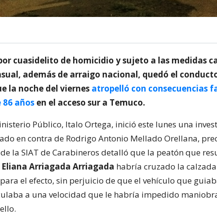
por cuasidelito de homicidio y sujeto a las medidas c
sual, además de arraigo nacional, quedó el conducto
e la noche del viernes
atropelló con consecuencias f
 86 años
en el acceso sur a Temuco.
Ministerio Público, Italo Ortega, inició este lunes una inve
citado en contra de Rodrigo Antonio Mellado Orellana, pr
 de la SIAT de Carabineros detalló que la peatón que res
,
Eliana Arriagada Arriagada
habría cruzado la calzada
para el efecto, sin perjuicio de que el vehículo que guiab
ulaba a una velocidad que le habría impedido maniobr
ello.