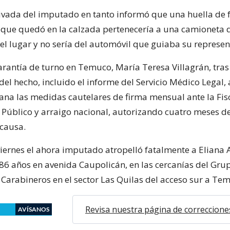
ivada del imputado en tanto informó que una huella de 
 que quedó en la calzada pertenecería a una camioneta 
 el lugar y no sería del automóvil que guiaba su represe
rantía de turno en Temuco, María Teresa Villagrán, tras 
el hecho, incluido el informe del Servicio Médico Legal, 
ana las medidas cautelares de firma mensual ante la Fisc
o Público y arraigo nacional, autorizando cuatro meses d
 causa.
viernes el ahora imputado atropelló fatalmente a Eliana
86 años en avenida Caupolicán, en las cercanías del Gru
Carabineros en el sector Las Quilas del acceso sur a Te
Revisa nuestra página de correccione
AVÍSANOS