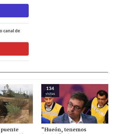
o canal de
134
visitas
 puente
"Hueón, tenemos