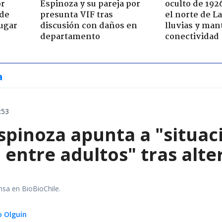
or
Espinoza y su pareja por
oculto de 192
 de
presunta VIF tras
el norte de L
jugar
discusión con daños en
lluvias y man
departamento
conectividad
a
:53
spinoza apunta a "situac
 entre adultos" tras alt
nsa en BioBioChile.
 Olguín