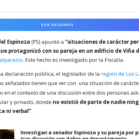
VER RESUMEN
del Espinoza
(PS) apuntó a
“situaciones de carácter pe
que protagonizó con su pareja en un edificio de Viña 
alparaíso
. Este hecho es investigado por la Fiscalía.
a declaración pública, el legislador de la
región de Los 
os señalados tienen que ver con
una situación de carácte
o en el contexto de una discusión entre dos personas ad
cular y privado, donde
no existió de parte de nadie nin
ca ni verbal”
.
Investigan a senador Espinoza y su pareja por p
tras discusión con daños en departamento