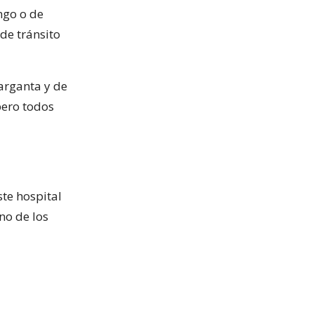
ngo o de
de tránsito
garganta y de
pero todos
ste hospital
no de los