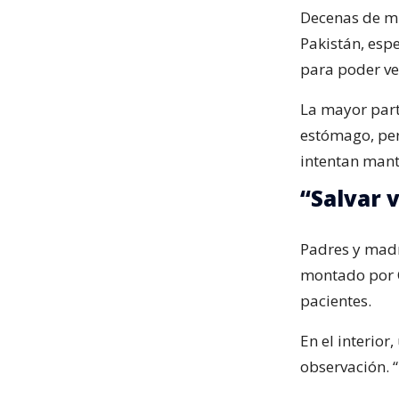
Decenas de mi
Pakistán, esp
para poder ve
La mayor parte
estómago, per
intentan mant
“Salvar 
Padres y madre
montado por C
pacientes.
En el interio
observación. “