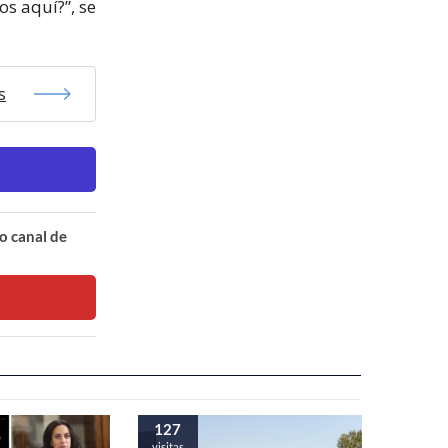
os aquí?”, se
s
o canal de
127
visitas