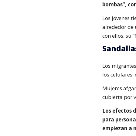
bombas”, con
Los jóvenes t
alrededor de 
con ellos, su 
Sandalia
Los migrantes 
los celulares,
Mujeres afgan
cubierta por 
Los efectos 
para personas
empiezan a n