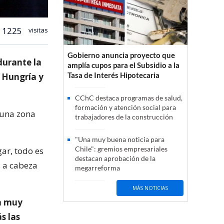
1225
visitas
Gobierno anuncia proyecto que
durante la
amplía cupos para el Subsidio a la
Tasa de Interés Hipotecaria
 Hungría y
CChC destaca programas de salud,
formación y atención social para
 una zona
trabajadores de la construcción
"Una muy buena noticia para
Chile": gremios empresariales
gar, todo es
destacan aprobación de la
s a cabeza
megarreforma
MÁS NOTICIAS
a muy
s las