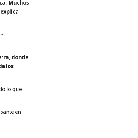
ica. Muchos
explica
es”,
erra, donde
de los
do lo que
esante en