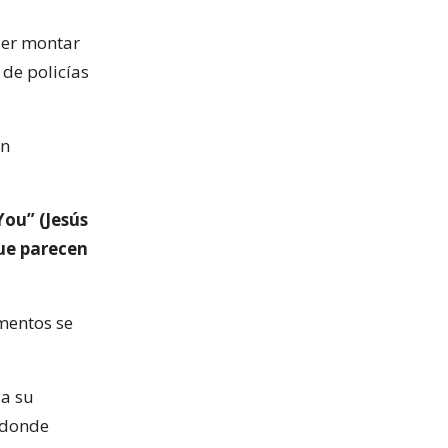
der montar
 de policías
on
You” (Jesús
que parecen
imentos se
 a su
 donde