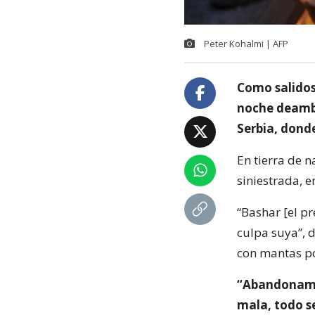
Peter Kohalmi | AFP
Como salidos 
noche deambu
Serbia, donde
En tierra de 
siniestrada, 
“Bashar [el pr
culpa suya”, d
con mantas po
“Abandonamos
mala, todo s