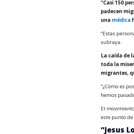
“Casi 150 pe
padecen migr
una
médica
h
“Estas person
subraya.
La caída de 
toda la miser
migrantes, qu
“¿Cómo es pos
hemos pasado?
El movimiento
este punto de 
“Jesus L