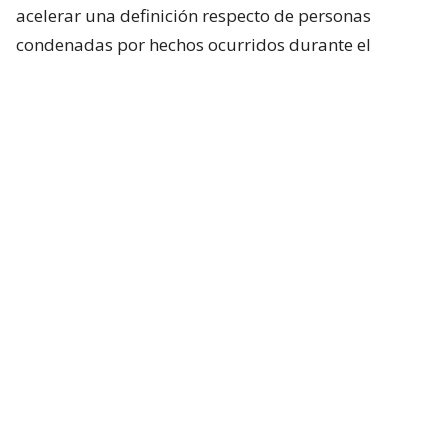
acelerar una definición respecto de personas
condenadas por hechos ocurridos durante el
estallido social, particularmente uniformados.
Incluso, si bien en el oficialismo no existía una
expectativa real de que el presidente anunciara algo
al respecto durante su última cadena nacional,
tanto Republicanos como el Partido Nacional
Libertario esperaban, al menos, una señal política
sobre la materia. Pero eso no ocurrió.
Consultado hoy sobre si ya tomó una decisión, el
presidente José Antonio Kast evitó entregar una
definición:
“Respecto de los indultos, eso lo ha sido muy claro el
ministro de Justicia,
se van a ir analizando las