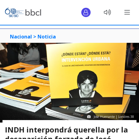
Nacional >
Noticia
José Huenante | Londres 38
INDH interpondrá querella por la
desaparición forzada de José