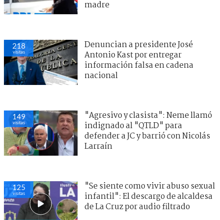
madre
Denuncian a presidente José
218
visitas
Antonio Kast por entregar
información falsa en cadena
nacional
"Agresivo y clasista": Neme llamó
149
visitas
indignado al "QTLD" para
defender a JC y barrió con Nicolás
Larraín
"Se siente como vivir abuso sexual
125
visitas
infantil": El descargo de alcaldesa
de La Cruz por audio filtrado