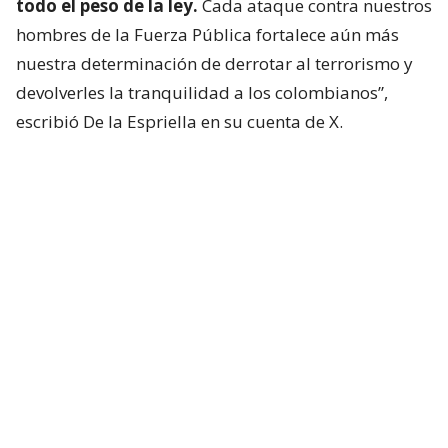
todo el peso de la ley.
Cada ataque contra nuestros
hombres de la Fuerza Pública fortalece aún más
nuestra determinación de derrotar al terrorismo y
devolverles la tranquilidad a los colombianos”,
escribió De la Espriella en su cuenta de X.
Lee también...
De la Espriella promete lucha sin
tregua a "narcoterrorismo" y
fumigar cultivos ilícitos
Más ataques
A menos de un día de la investidura del nuevo
presidente de Colombia, otros ataques con