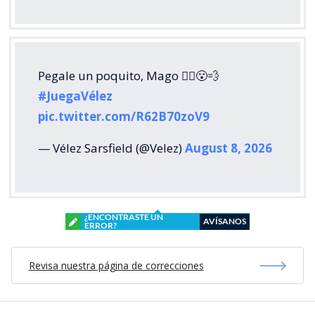
Pegale un poquito, Mago 🧙‍♂️😮‍💨
#JuegaVélez
pic.twitter.com/R62B70zoV9
— Vélez Sarsfield (@Velez)
August 8, 2026
¿ENCONTRASTE UN
AVÍSANOS
ERROR?
Revisa nuestra página de correcciones