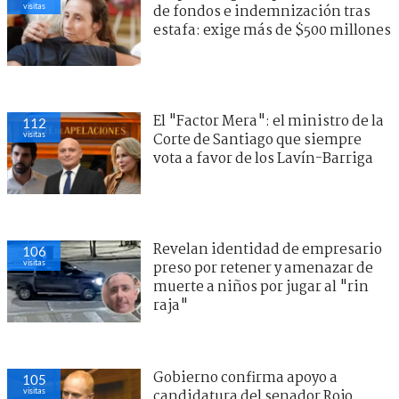
visitas
de fondos e indemnización tras
estafa: exige más de $500 millones
El "Factor Mera": el ministro de la
112
visitas
Corte de Santiago que siempre
vota a favor de los Lavín-Barriga
Revelan identidad de empresario
106
visitas
preso por retener y amenazar de
muerte a niños por jugar al "rin
raja"
Gobierno confirma apoyo a
105
visitas
candidatura del senador Rojo