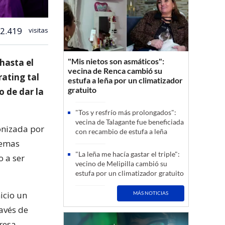
2.419
visitas
"Mis nietos son asmáticos":
 hasta el
vecina de Renca cambió su
rating tal
estufa a leña por un climatizador
gratuito
 de dar la
"Tos y resfrío más prolongados":
vecina de Talagante fue beneficiada
gonizada por
con recambio de estufa a leña
temas
"La leña me hacía gastar el triple":
o a ser
vecino de Melipilla cambió su
estufa por un climatizador gratuito
nicio un
MÁS NOTICIAS
ravés de
resa