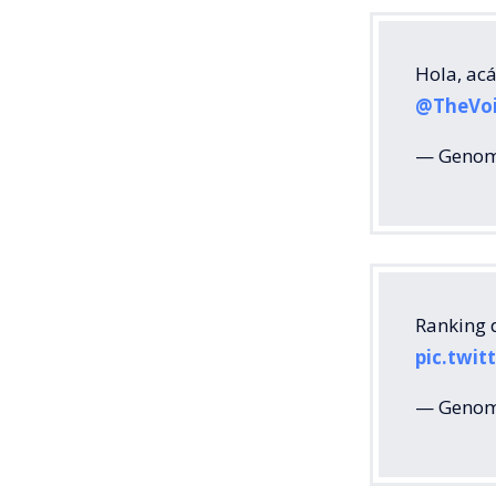
Hola, acá
@TheVoi
— Geno
Ranking d
pic.twi
— Geno