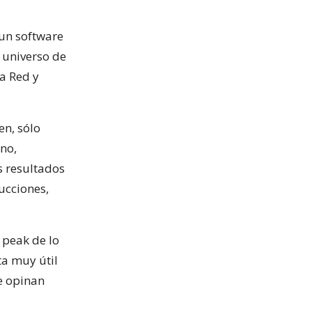
un software
 universo de
La Red y
en, sólo
no,
s resultados
ucciones,
 peak de lo
a muy útil
ue opinan