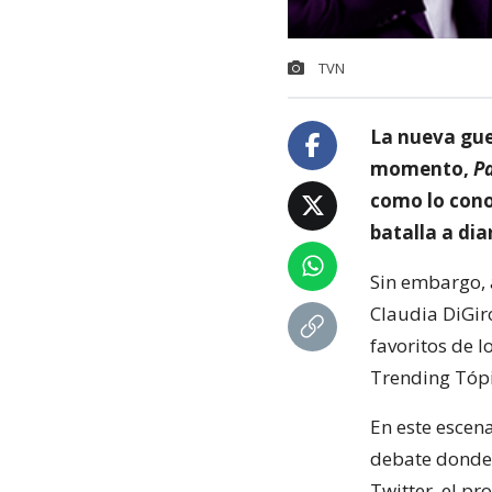
TVN
La nueva guer
momento,
Pa
como lo con
batalla a dia
Sin embargo, a
Claudia DiGir
favoritos de l
Trending Tópi
En este escena
debate donde e
Twitter, el p