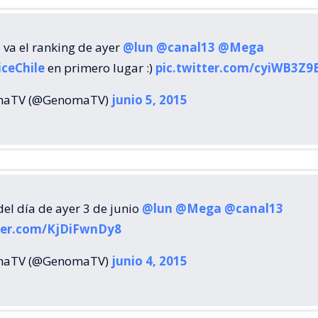
 va el ranking de ayer
@lun
@canal13
@Mega
ceChile
en primero lugar :)
pic.twitter.com/cyiWB3Z9
maTV (@GenomaTV)
junio 5, 2015
el día de ayer 3 de junio
@lun
@Mega
@canal13
tter.com/KjDiFwnDy8
maTV (@GenomaTV)
junio 4, 2015