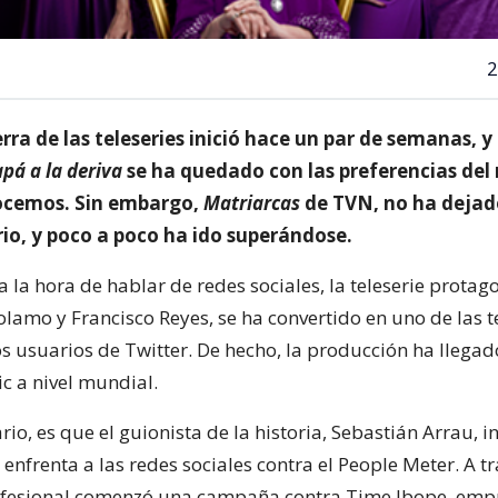
2
ra de las teleseries inició hace un par de semanas, y
pá a la deriva
se ha quedado con las preferencias del 
ocemos. Sin embargo,
Matriarcas
de TVN, no ha dejado
rio, y poco a poco ha ido superándose.
 la hora de hablar de redes sociales, la teleserie prota
olamo y Francisco Reyes, se ha convertido en uno de las 
os usuarios de Twitter. De hecho, la producción ha llegad
c a nivel mundial.
rio, es que el guionista de la historia, Sebastián Arrau, i
nfrenta a las redes sociales contra el People Meter. A t
rofesional comenzó una campaña contra Time Ibope, emp