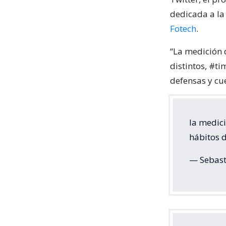
dedicada a la 
Fotech
.
“La medición d
distintos, #t
defensas y cu
la medici
hábitos d
— Sebast