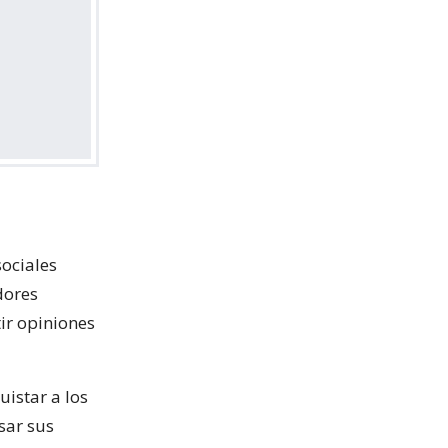
sociales
dores
ir opiniones
istar a los
sar sus