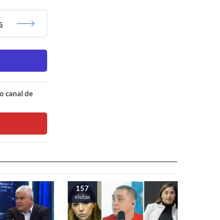
s
o canal de
157
visitas