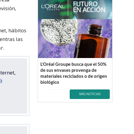
visión,
net, hábitos
entras las
r.
L’Oréal Groupe busca que el 50%
de sus envases provenga de
ternet,
materiales reciclados o de origen
í
!
biológico
MÁS NOTICIAS