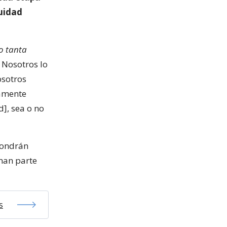
tuidad
o tanta
. Nosotros lo
osotros
ramente
], sea o no
pondrán
man parte
s