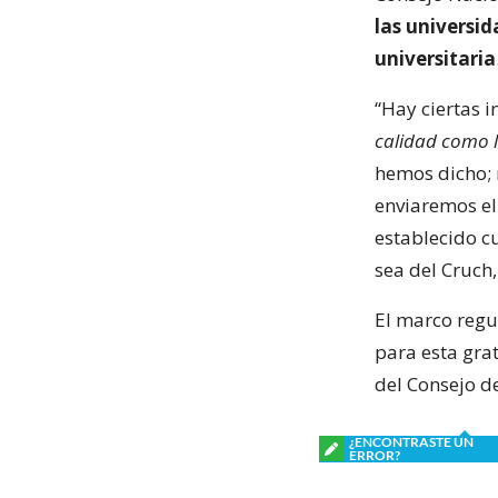
las universid
universitaria
“Hay ciertas i
calidad como l
hemos dicho; 
enviaremos el
establecido c
sea del Cruch,
El marco regu
para esta gra
del Consejo de
¿ENCONTRASTE UN
ERROR?