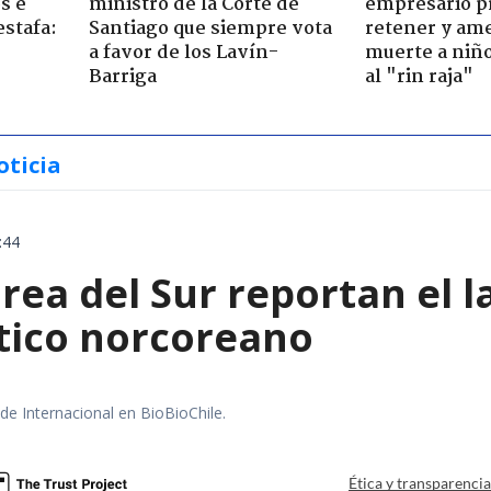
s e
ministro de la Corte de
empresario p
estafa:
Santiago que siempre vota
retener y am
a favor de los Lavín-
muerte a niño
Barriga
al "rin raja"
oticia
:44
rea del Sur reportan el 
stico norcoreano
 de Internacional en BioBioChile.
Ética y transparenci