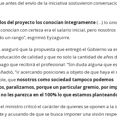
 antes del envío de la iniciativa sostuvieron conversaci
dos del proyecto los conocían íntegramente
(…) lo úni
conocían con certeza era el salario inicial, pero nosotros 
 un rango”, esgrimió Eyzaguirre.
, aseguró que la propuesta que entregó el Gobierno va en
educación de calidad y que no solo la cantidad de años d
pago que recibirá el profesional: “Sin duda alguna que e
añadió, “ir acercando posiciones a objeto de que haya e
ible, que
nosotros como sociedad tampoco podemos
os, paralizarnos, porque un particular gremio, por i
, no les parezca en el 100% lo que estamos planteand
el ministro criticó el carácter de quienes se oponen a la i
te y acusando de que se busca imponer una visión respec