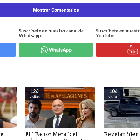
Mostrar Comentarios
Suscríbete en nuestro canal de
Suscríbete en nuestr
Whatsapp:
Youtube:
126
106
visitas
visitas
de
El "Factor Mera": el
Revelan iden