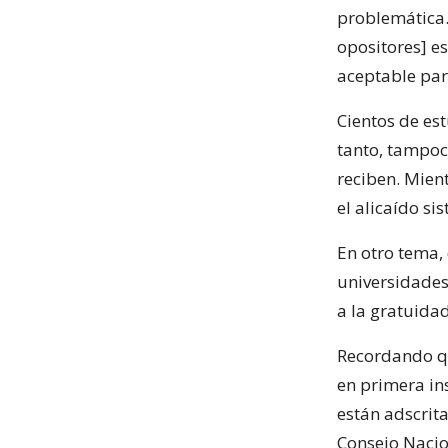
problemática. 
opositores] es 
aceptable par
Cientos de es
tanto, tampoc
reciben. Mien
el alicaído s
En otro tema, 
universidades
a la gratuidad
Recordando qu
en primera in
están adscrit
Consejo Nacio