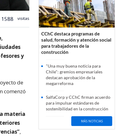
1588
visitas
CChC destaca programas de
e,
salud, formación y atención social
para trabajadores de la
ciudades
construcción
ofesores y
"Una muy buena noticia para
Chile": gremios empresariales
destacan aprobación de la
royecto de
megarreforma
ión comenzó
SalfaCorp y CChC firman acuerdo
para impulsar estándares de
sostenibilidad en la construcción
 la materia
MÁS NOTICIAS
teriores
encias”
,