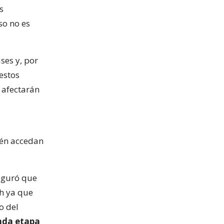
s
Eso no es
ses y, por
estos
 afectarán
ién accedan
eguró que
ch ya que
o del
nda etapa