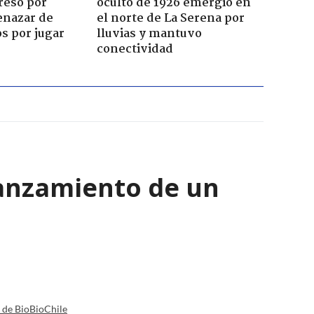
reso por
oculto de 1926 emergió en
enazar de
el norte de La Serena por
s por jugar
lluvias y mantuvo
conectividad
lanzamiento de un
a de BioBioChile