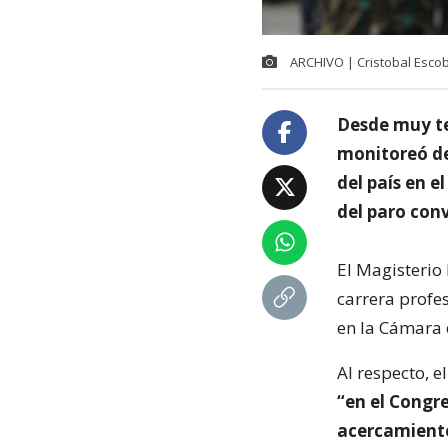
ARCHIVO | Cristobal Esco
Desde muy te
monitoreó de
del país en e
del paro con
El Magisterio
carrera profe
en la Cámara 
Al respecto, e
“en el Congre
acercamiento