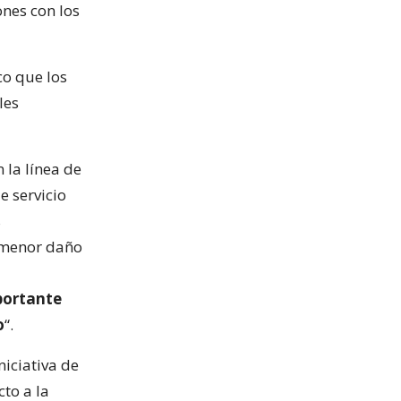
ones con los
co que los
les
 la línea de
e servicio
s
l menor daño
mportante
o
“.
niciativa de
to a la