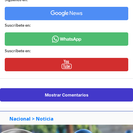
Suscríbete en:
Suscríbete en:
Mostrar Comentarios
Nacional
> Noticia