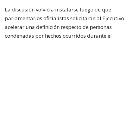
La discusión volvió a instalarse luego de que
parlamentarios oficialistas solicitaran al Ejecutivo
acelerar una definición respecto de personas
condenadas por hechos ocurridos durante el
estallido social, particularmente uniformados.
Incluso, si bien en el oficialismo no existía una
expectativa real de que el presidente anunciara algo
al respecto durante su última cadena nacional,
tanto Republicanos como el Partido Nacional
Libertario esperaban, al menos, una señal política
sobre la materia. Pero eso no ocurrió.
Consultado hoy sobre si ya tomó una decisión, el
presidente José Antonio Kast evitó entregar una
definición: