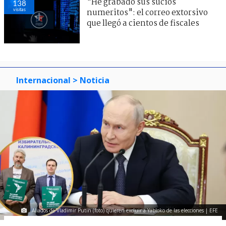
"He grabado sus sucios
138
visitas
numeritos": el correo extorsivo
que llegó a cientos de fiscales
Internacional
> Noticia
Aliados de Vladimir Putin (foto) quieren excluir a Yábloko de las elecciones | EFE