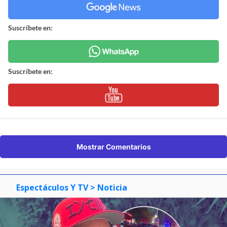
Suscríbete en:
Suscríbete en:
Mostrar Comentarios
Espectáculos Y TV
> Noticia