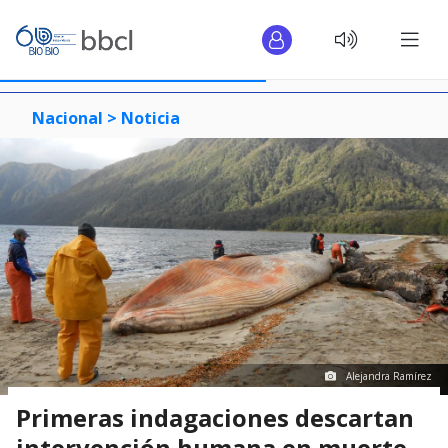
Nacional >
Noticia
Alejandra Ramírez
Primeras indagaciones descartan
intervención humana en muerte