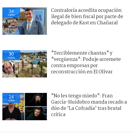
Contraloría acredita ocupación
35
visitas
ilegal de bien fiscal por parte de
delegado de Kast en Chañaral
"Terriblemente chantas" y
32
visitas
"vergüenza": Poduje arremete
contra empresas por
reconstrucción en El Olivar
"No les tengo miedo": Fran
28
visitas
García-Huidobro manda recado a
dúo de ’La Cofradía’ tras brutal
crítica