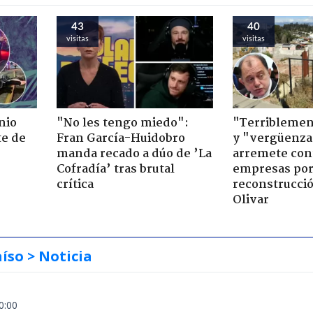
43
40
visitas
visitas
nio
"No les tengo miedo":
"Terriblemen
te de
Fran García-Huidobro
y "vergüenza
manda recado a dúo de ’La
arremete con
Cofradía’ tras brutal
empresas po
crítica
reconstrucció
Olivar
aíso
> Noticia
0:00