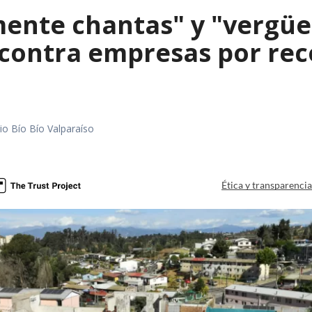
mente chantas" y "vergüe
contra empresas por reco
io Bío Bío Valparaíso
a
Ética y transparenci