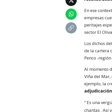
En ese context
empresas cuest
peritajes espe
sector El Oliva
Los dichos de
de la cartera 
Penco -región 
Al momento de 
Viña del Mar,
ejemplo, la c
adjudicación
“
Es una vergü
chantas
. Así