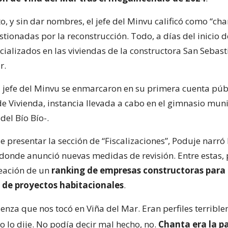
o, y sin dar nombres, el jefe del Minvu calificó como “cha
ionadas por la reconstrucción. Todo, a días del inicio d
cializados en las viviendas de la constructora San Sebast
r.
l jefe del Minvu se enmarcaron en su primera cuenta púb
de Vivienda, instancia llevada a cabo en el gimnasio mun
del Bío Bío-.
presentar la sección de “Fiscalizaciones”, Poduje narró 
 donde anunció nuevas medidas de revisión. Entre estas, 
reación de un
ranking de empresas constructoras para 
 de proyectos habitacionales
.
enza que nos tocó en Viña del Mar. Eran perfiles terribl
 yo lo dije. No podía decir mal hecho, no.
Chanta era la p