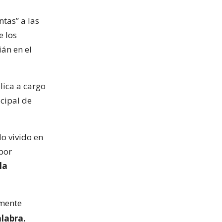
ntas” a las
e los
ián en el
lica a cargo
icipal de
lo vivido en
por
la
emente
alabra.