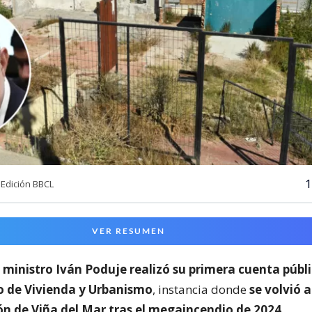
1
Edición BBCL
VER RESUMEN
l
ministro Iván Poduje realizó su primera cuenta públ
io de Vivienda y Urbanismo
, instancia donde
se volvió a
ón de Viña del Mar tras el megaincendio de 2024
.