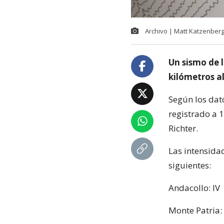
Archivo | Matt Katzenberge
Un sismo de l
kilómetros a
Según los dat
registrado a 
Richter.
Las intensida
siguientes:
Andacollo: IV
Monte Patria: 