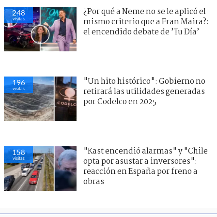
¿Por qué a Neme no se le aplicó el
248
visitas
mismo criterio que a Fran Maira?:
el encendido debate de ’Tu Día’
"Un hito histórico": Gobierno no
196
visitas
retirará las utilidades generadas
por Codelco en 2025
"Kast encendió alarmas" y "Chile
158
visitas
opta por asustar a inversores":
reacción en España por freno a
obras