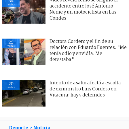
Video revela cómo se originó el
34
visitas
accidente entre José Antonio
Neme y un motociclista en Las
Condes
Doctora Cordero y el fin de su
25
visitas
relación con Eduardo Fuentes: "Me
tenía odio y envidia. Me
detestaba"
Intento de asalto afectó a escolta
20
visitas
de exministro Luis Cordero en
Vitacura: hay 5 detenidos
Deporte
> Noticia