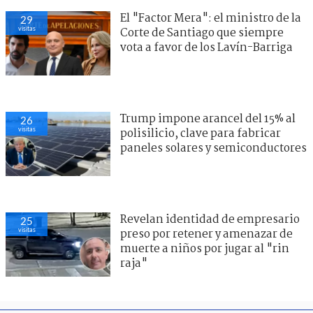
El "Factor Mera": el ministro de la
29
visitas
Corte de Santiago que siempre
vota a favor de los Lavín-Barriga
Trump impone arancel del 15% al
26
visitas
polisilicio, clave para fabricar
paneles solares y semiconductores
Revelan identidad de empresario
25
visitas
preso por retener y amenazar de
muerte a niños por jugar al "rin
raja"