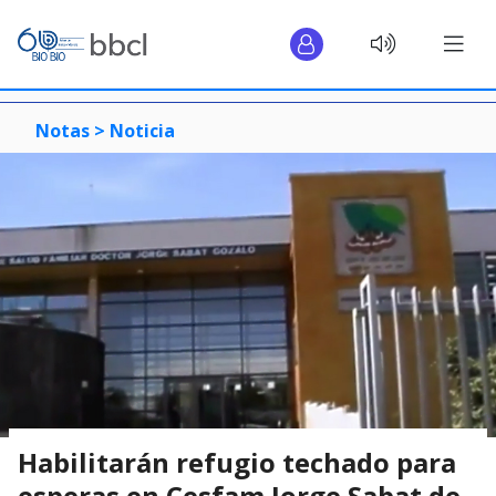
Notas >
Noticia
Habilitarán refugio techado para
esperas en Cesfam Jorge Sabat de