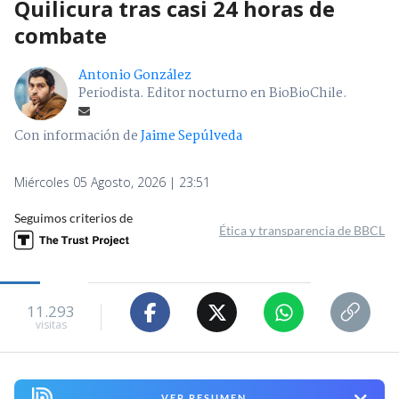
Quilicura tras casi 24 horas de
combate
Antonio González
Periodista. Editor nocturno en BioBioChile.
Con información de
Jaime Sepúlveda
Miércoles 05 Agosto, 2026 | 23:51
Seguimos criterios de
Ética y transparencia de BBCL
11.293
visitas
VER RESUMEN