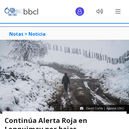
Notas >
Noticia
David Cortés | Agencia UNO
Continúa Alerta Roja en
Lonquimay por bajas