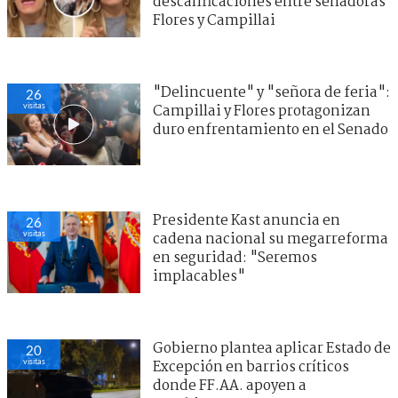
descalificaciones entre senadoras
Flores y Campillai
"Delincuente" y "señora de feria":
26
visitas
Campillai y Flores protagonizan
duro enfrentamiento en el Senado
Presidente Kast anuncia en
26
visitas
cadena nacional su megarreforma
en seguridad: "Seremos
implacables"
Gobierno plantea aplicar Estado de
20
visitas
Excepción en barrios críticos
donde FF.AA. apoyen a