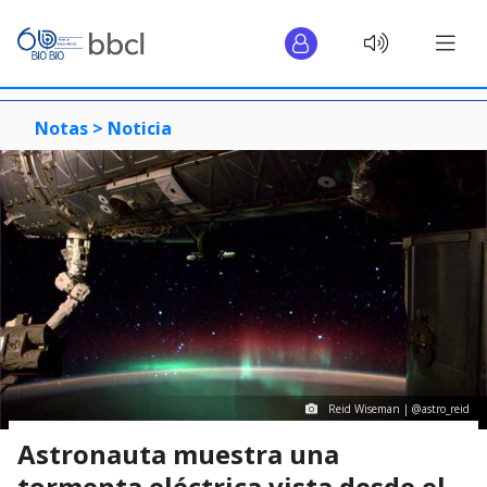
Notas >
Noticia
Reid Wiseman | @astro_reid
Astronauta muestra una
tormenta eléctrica vista desde el