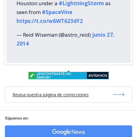
Houston under a
#LightningStorm
as
seen from
#SpaceVine
https://t.co/w6WT623dF2
— Reid Wiseman (@astro_reid)
junio 27,
2014
¿ENCONTRASTE UN
AVÍSANOS
ERROR?
Revisa nuestra página de correcciones
Síguenos en: