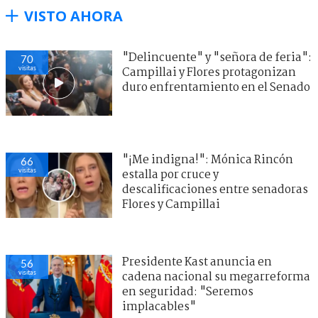
VISTO AHORA
"Delincuente" y "señora de feria":
70
visitas
Campillai y Flores protagonizan
duro enfrentamiento en el Senado
"¡Me indigna!": Mónica Rincón
66
visitas
estalla por cruce y
descalificaciones entre senadoras
Flores y Campillai
Presidente Kast anuncia en
56
visitas
cadena nacional su megarreforma
en seguridad: "Seremos
implacables"