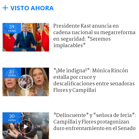
VISTO AHORA
Presidente Kast anuncia en
39
visitas
cadena nacional su megarreforma
en seguridad: "Seremos
implacables"
"¡Me indigna!": Mónica Rincón
35
visitas
estalla por cruce y
descalificaciones entre senadoras
Flores y Campillai
"Delincuente" y "señora de feria":
30
visitas
Campillai y Flores protagonizan
duro enfrentamiento en el Senado