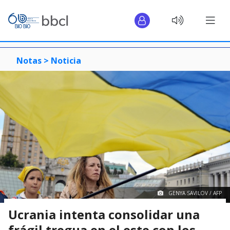
Notas >
Noticia
GENYA SAVILOV / AFP
Ucrania intenta consolidar una
frágil tregua en el este con los