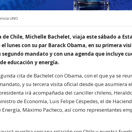
gencia UNO
 de Chile, Michelle Bachelet, viaja este sábado a Es
 el lunes con su par Barack Obama, en su primera visit
su segundo mandato y con una agenda que incluye cu
 de educación y energía.
segunda cita de Bachelet con Obama, con el que ya se reu
mandato, y su tercera visita oficial desde que asumiera 
presidenta irá acompañada del canciller chileno, Heral
nistro de Economía, Luis Felipe Céspedes, el de Haciend
de Energía, Máximo Pacheco, así como representantes em
rayará nuestra cercana relación con Chile y nuestra fuert