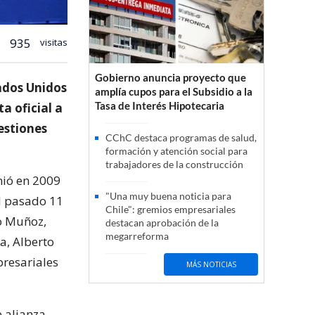
935
visitas
Gobierno anuncia proyecto que
tados Unidos
amplía cupos para el Subsidio a la
Tasa de Interés Hipotecaria
a oficial a
estiones
CChC destaca programas de salud,
formación y atención social para
trabajadores de la construcción
nió en 2009
"Una muy buena noticia para
el pasado 11
Chile": gremios empresariales
do Muñoz,
destacan aprobación de la
megarreforma
a, Alberto
presariales
MÁS NOTICIAS
e alianza