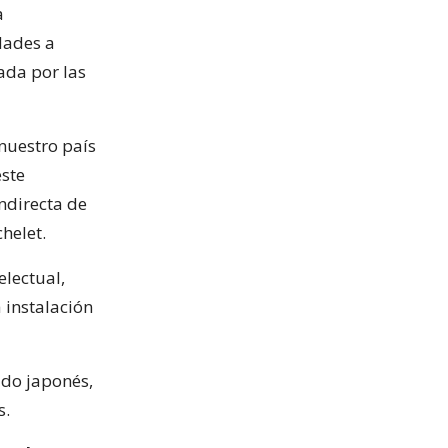
a
dades a
ada por las
nuestro país
este
ndirecta de
helet.
electual,
a instalación
cado japonés,
s.