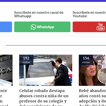
Suscríbete en nuestro canal de
Suscríbete en nuestr
Whatsapp:
Youtube:
192
156
visitas
visitas
ente
Celular robado destapa
Bebé abandon
or
abusos contra niña de un
años contó su
ón
profesor de su colegio y
adopción y de