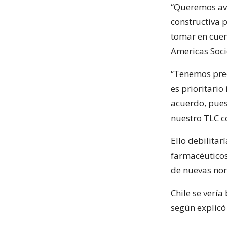
“Queremos ava
constructiva 
tomar en cuen
Americas Soci
“Tenemos preo
es prioritari
acuerdo, pues
nuestro TLC c
Ello debilitar
farmacéuticos,
de nuevas norm
Chile se vería
según explicó 