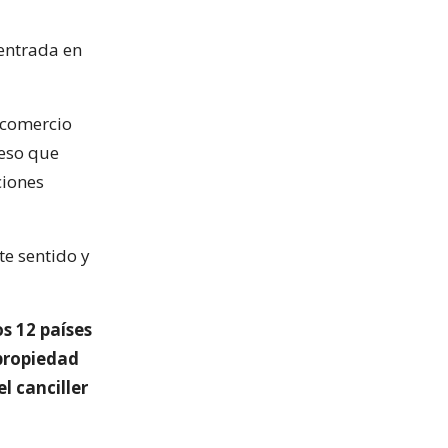
centrada en
 comercio
ceso que
ciones
te sentido y
s 12 países
 propiedad
l canciller