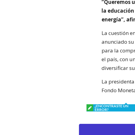
“Queremos un
la educación 
energía”, afi
La cuestión e
anunciado su 
para la compr
el país, con 
diversificar s
La presidenta
Fondo Monetar
¿ENCONTRASTE UN
ERROR?