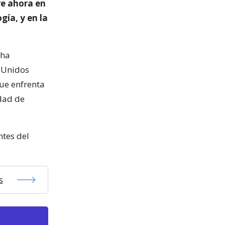
re ahora en
gía, y en la
 ha
 Unidos
ue enfrenta
idad de
ntes del
s