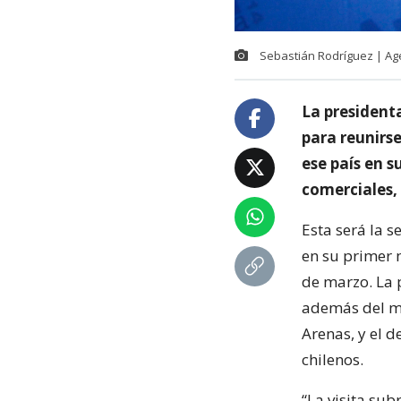
Sebastián Rodríguez | A
La presidenta
para reunirse
ese país en 
comerciales,
Esta será la 
en su primer 
de marzo. La 
además del mi
Arenas, y el 
chilenos.
“La visita sub