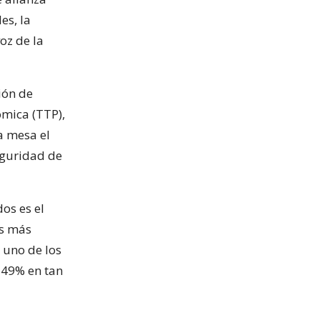
es, la
oz de la
ión de
ómica (TTP),
la mesa el
eguridad de
os es el
es más
 uno de los
249% en tan