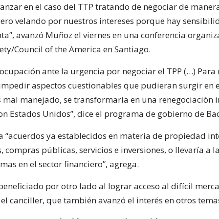
nzar en el caso del TTP tratando de negociar de maner
pero velando por nuestros intereses porque hay sensibili
ta”, avanzó Muñoz el viernes en una conferencia organiz
ety/Council of the America en Santiago.
cupación ante la urgencia por negociar el TPP (…) Para 
o impedir aspectos cuestionables que pudieran surgir en 
 mal manejado, se transformaría en una renegociación i
on Estados Unidos”, dice el programa de gobierno de Bac
ía “acuerdos ya establecidos en materia de propiedad int
 compras públicas, servicios e inversiones, o llevaría a l
as en el sector financiero”, agrega.
 beneficiado por otro lado al lograr acceso al difícil mer
el canciller, que también avanzó el interés en otros tema