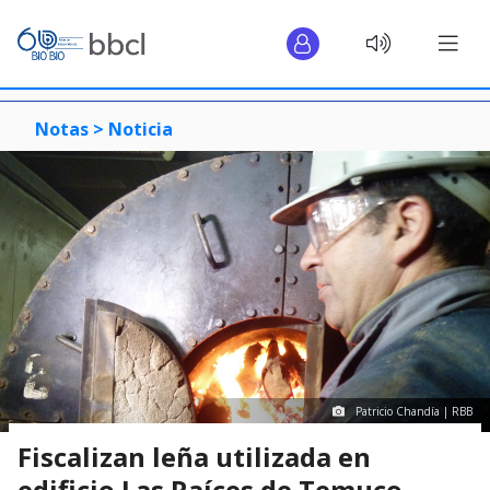
Notas >
Noticia
Patricio Chandía | RBB
Fiscalizan leña utilizada en
edificio Las Raíces de Temuco