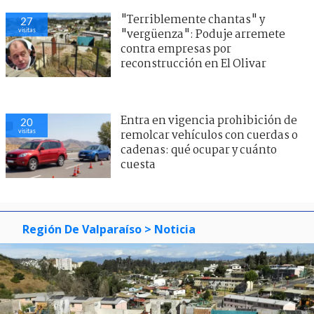
"Terriblemente chantas" y
27
visitas
"vergüenza": Poduje arremete
contra empresas por
reconstrucción en El Olivar
Entra en vigencia prohibición de
20
visitas
remolcar vehículos con cuerdas o
cadenas: qué ocupar y cuánto
cuesta
Región De Valparaíso
> Noticia