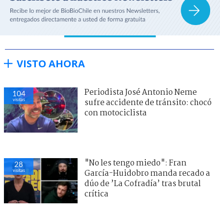
VISTO AHORA
Periodista José Antonio Neme
104
visitas
sufre accidente de tránsito: chocó
con motociclista
"No les tengo miedo": Fran
28
visitas
García-Huidobro manda recado a
dúo de ’La Cofradía’ tras brutal
crítica