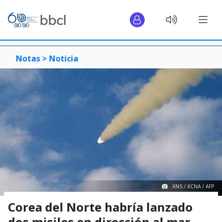
Notas >
Noticia
KNS / KCNA / AFP
Corea del Norte habría lanzado
dos misiles en dirección al mar