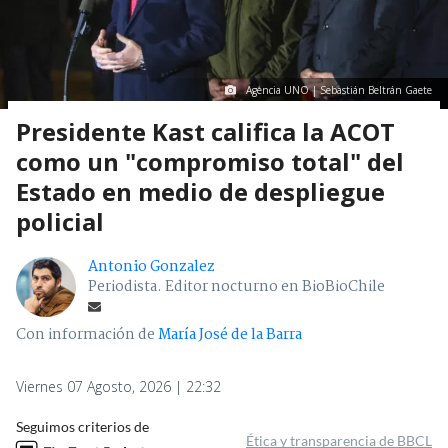
Agencia UNO | Sebastián Beltrán Gaete
Presidente Kast califica la ACOT
como un "compromiso total" del
Estado en medio de despliegue
policial
Antonio Gonzalez
Periodista. Editor nocturno en BioBioChile
Con información de
María José de la Barra
Viernes 07 Agosto, 2026 | 22:32
Seguimos criterios de
Ética y transparencia de BBCL