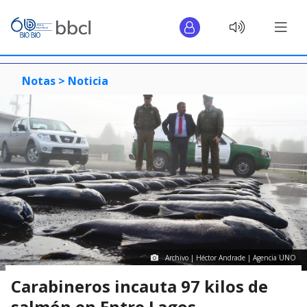
Notas >
Noticia
Archivo | Héctor Andrade | Agencia UNO
Carabineros incauta 97 kilos de
salmón en Entre Lagos