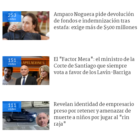
Amparo Noguera pide devolución
253
visitas
de fondos e indemnización tras
estafa: exige más de $500 millones
El "Factor Mera": el ministro de la
151
visitas
Corte de Santiago que siempre
vota a favor de los Lavín-Barriga
Revelan identidad de empresario
111
visitas
preso por retener y amenazar de
muerte a niños por jugar al "rin
raja"