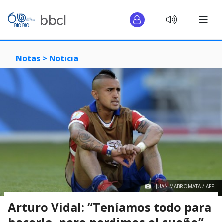
Notas >
Noticia
JUAN MABROMATA / AFP
Arturo Vidal: “Teníamos todo para
hacerlo, pero perdimos el sueño”