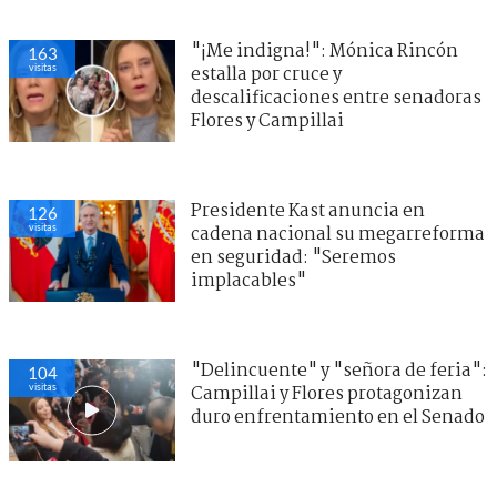
"¡Me indigna!": Mónica Rincón
163
visitas
estalla por cruce y
descalificaciones entre senadoras
Flores y Campillai
Presidente Kast anuncia en
126
visitas
cadena nacional su megarreforma
en seguridad: "Seremos
implacables"
"Delincuente" y "señora de feria":
104
visitas
Campillai y Flores protagonizan
duro enfrentamiento en el Senado