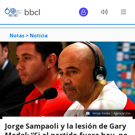
Notas >
Noticia
Felipe Fredes | AgenciaUno
Jorge Sampaoli y la lesión de Gary
Medel: “Si el partido fuera hoy, no