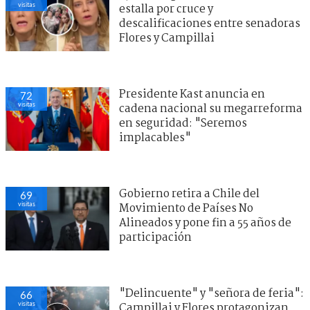
visitas
estalla por cruce y
descalificaciones entre senadoras
Flores y Campillai
Presidente Kast anuncia en
72
visitas
cadena nacional su megarreforma
en seguridad: "Seremos
implacables"
Gobierno retira a Chile del
69
visitas
Movimiento de Países No
Alineados y pone fin a 55 años de
participación
"Delincuente" y "señora de feria":
66
visitas
Campillai y Flores protagonizan