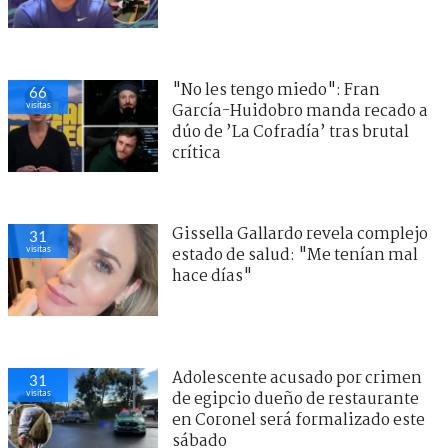
"No les tengo miedo": Fran
66
visitas
García-Huidobro manda recado a
dúo de ’La Cofradía’ tras brutal
crítica
Gissella Gallardo revela complejo
31
visitas
estado de salud: "Me tenían mal
hace días"
Adolescente acusado por crimen
31
visitas
de egipcio dueño de restaurante
en Coronel será formalizado este
sábado